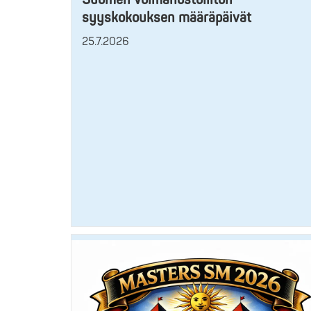
syyskokouksen määräpäivät
25.7.2026