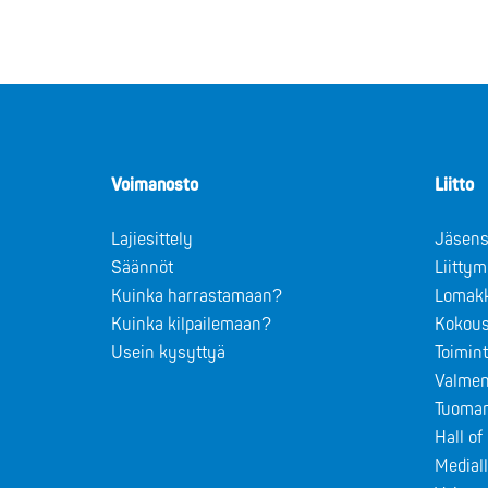
Voimanosto
Liitto
Lajiesittely
Jäsens
Säännöt
Liitty
Kuinka harrastamaan?
Lomak
Kuinka kilpailemaan?
Kokous
Usein kysyttyä
Toimin
Valmen
Tuomar
Hall o
Medial