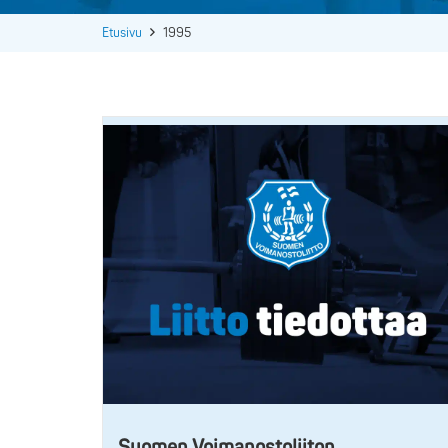
Etusivu
1995
Suomen Voimanostoliiton