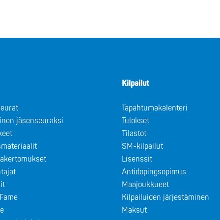
Kilpailut
eurat
Tapahtumakalenteri
minen jäsenseuraksi
Tulokset
keet
Tilastot
materiaalit
SM-kilpailut
takertomukset
Lisenssit
tajat
Antidopingsopimus
it
Maajoukkueet
f Fame
Kilpailuiden järjestäminen
le
Maksut