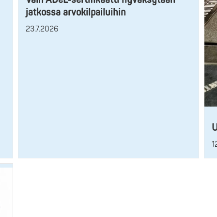
jatkossa arvokilpailuihin
23.7.2026
U
1