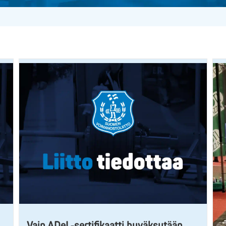
Vain ADeL-sertifikaatti hyväksytään