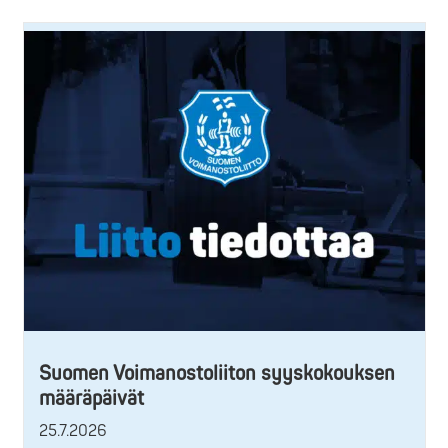
Suomen Voimanostoliiton syyskokouksen
määräpäivät
25.7.2026