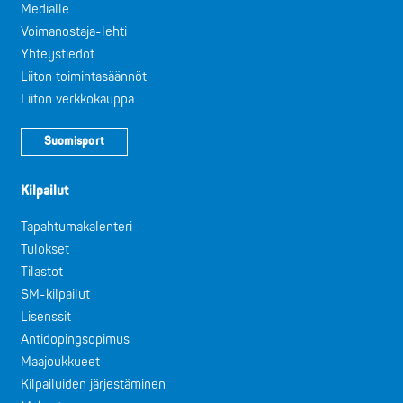
Medialle
Voimanostaja-lehti
Yhteystiedot
Liiton toimintasäännöt
Liiton verkkokauppa
Suomisport
Kilpailut
Tapahtumakalenteri
Tulokset
Tilastot
SM-kilpailut
Lisenssit
Antidopingsopimus
Maajoukkueet
Kilpailuiden järjestäminen