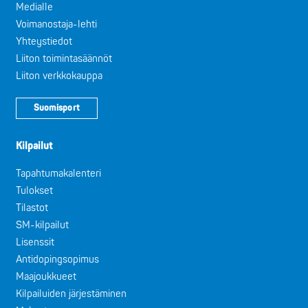
Medialle
Voimanostaja-lehti
Yhteystiedot
Liiton toimintasäännöt
Liiton verkkokauppa
Suomisport
Kilpailut
Tapahtumakalenteri
Tulokset
Tilastot
SM-kilpailut
Lisenssit
Antidopingsopimus
Maajoukkueet
Kilpailuiden järjestäminen