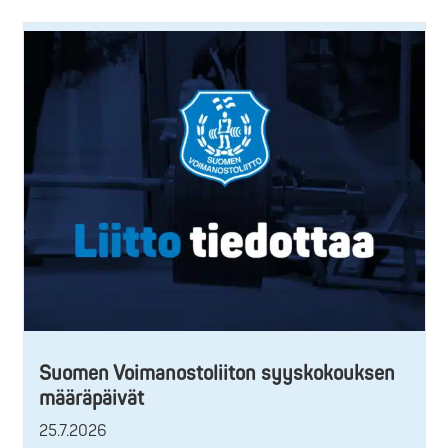
Suomen Voimanostoliiton syyskokouksen
määräpäivät
25.7.2026