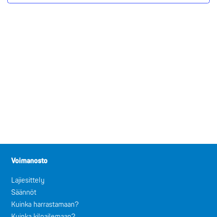
Voimanosto
Lajiesittely
Säännöt
Kuinka harrastamaan?
Kuinka kilpailemaan?