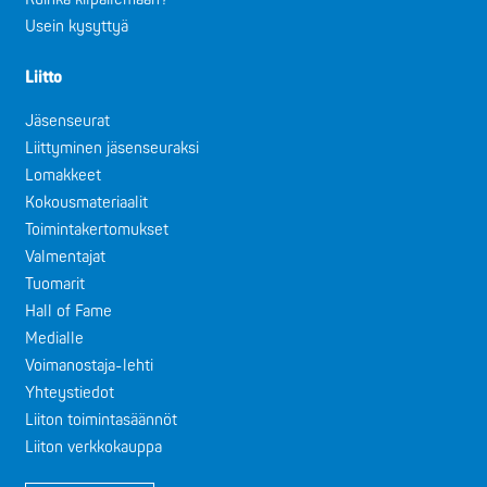
Usein kysyttyä
Liitto
Jäsenseurat
Liittyminen jäsenseuraksi
Lomakkeet
Kokousmateriaalit
Toimintakertomukset
Valmentajat
Tuomarit
Hall of Fame
Medialle
Voimanostaja-lehti
Yhteystiedot
Liiton toimintasäännöt
Liiton verkkokauppa