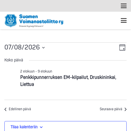
Ta
Tapahtumat
Nä
07/08/2026
Päivä
Vi
Valitse
nav
for
Koko päivä
päivä.
Na
2 elokuun
-
9 elokuun
7.8.2026
Penkkipunnerruksen EM-kilpailut, Druskininkai,
Liettua
Edellinen päivä
Seuraava päivä
Tilaa kalenteriin