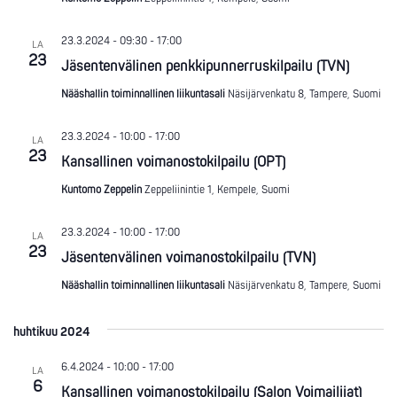
23.3.2024 - 09:30
-
17:00
LA
23
Jäsentenvälinen penkkipunnerruskilpailu (TVN)
Nääshallin toiminnallinen liikuntasali
Näsijärvenkatu 8, Tampere, Suomi
23.3.2024 - 10:00
-
17:00
LA
23
Kansallinen voimanostokilpailu (OPT)
Kuntomo Zeppelin
Zeppeliinintie 1, Kempele, Suomi
23.3.2024 - 10:00
-
17:00
LA
23
Jäsentenvälinen voimanostokilpailu (TVN)
Nääshallin toiminnallinen liikuntasali
Näsijärvenkatu 8, Tampere, Suomi
huhtikuu 2024
6.4.2024 - 10:00
-
17:00
LA
6
Kansallinen voimanostokilpailu (Salon Voimailijat)