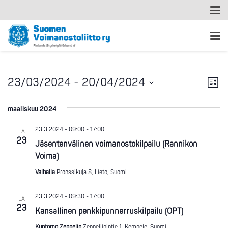
Ta
Tapahtumat
Nä
23/03/2024
 - 
20/04/2024
Lista
Vi
Valitse
nav
päivä.
maaliskuu 2024
Na
23.3.2024 - 09:00
-
17:00
LA
23
Jäsentenvälinen voimanostokilpailu (Rannikon
Voima)
Valhalla
Pronssikuja 8, Lieto, Suomi
23.3.2024 - 09:30
-
17:00
LA
23
Kansallinen penkkipunnerruskilpailu (OPT)
Kuntomo Zeppelin
Zeppeliinintie 1, Kempele, Suomi