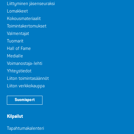
Liittyminen jäsenseuraksi
Lomakkeet
Kokousmateriaalit
Toimintakertomukset
Valmentajat
Tuomarit
Hall of Fame
Medialle
Voimanostaja-lehti
Yhteystiedot
Liiton toimintasäännöt
Liiton verkkokauppa
Suomisport
Kilpailut
Tapahtumakalenteri