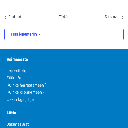
Tapahtumat
Tapah
Edelliset
Tänään
Seuraavat
Tilaa kalenteriin
Voimanosto
Lajiesittely
Säännöt
Kuinka harrastamaan?
Kuinka kilpailemaan?
Usein kysyttyä
Liitto
Jäsenseurat