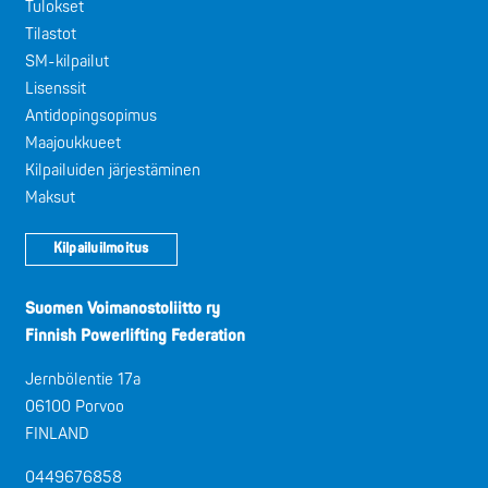
Tulokset
Tilastot
SM-kilpailut
Lisenssit
Antidopingsopimus
Maajoukkueet
Kilpailuiden järjestäminen
Maksut
Kilpailuilmoitus
Suomen Voimanostoliitto ry
Finnish Powerlifting Federation
Jernbölentie 17a
06100 Porvoo
FINLAND
0449676858