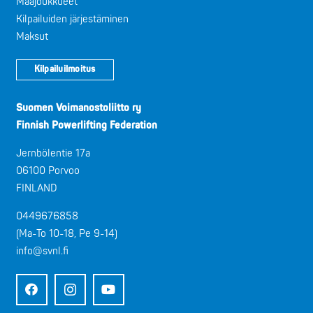
Maajoukkueet
Kilpailuiden järjestäminen
Maksut
Kilpailuilmoitus
Suomen Voimanostoliitto ry
Finnish Powerlifting Federation
Jernbölentie 17a
06100 Porvoo
FINLAND
0449676858
(Ma-To 10-18, Pe 9-14)
info@svnl.fi