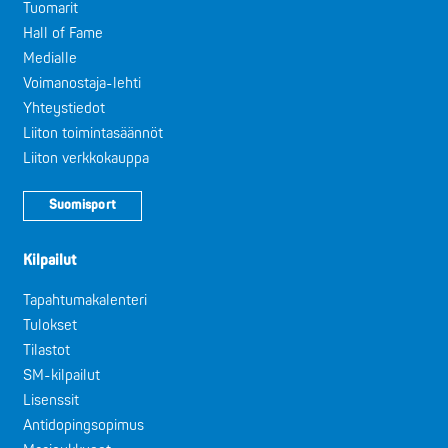
Tuomarit
Hall of Fame
Medialle
Voimanostaja-lehti
Yhteystiedot
Liiton toimintasäännöt
Liiton verkkokauppa
Suomisport
Kilpailut
Tapahtumakalenteri
Tulokset
Tilastot
SM-kilpailut
Lisenssit
Antidopingsopimus