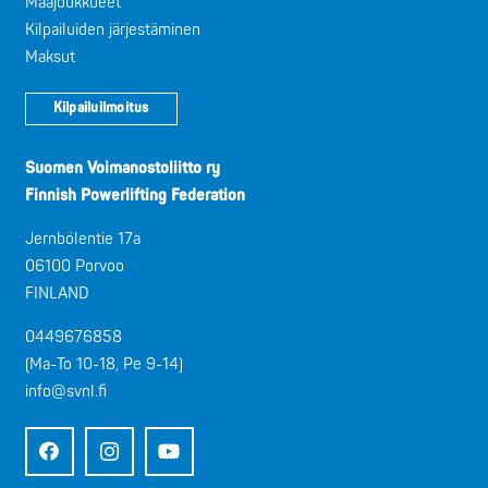
Maajoukkueet
Kilpailuiden järjestäminen
Maksut
Kilpailuilmoitus
Suomen Voimanostoliitto ry
Finnish Powerlifting Federation
Jernbölentie 17a
06100 Porvoo
FINLAND
0449676858
(Ma-To 10-18, Pe 9-14)
info@svnl.fi