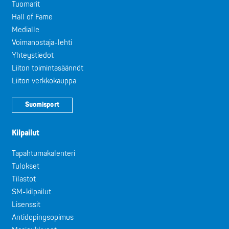
Tuomarit
Hall of Fame
Medialle
Voimanostaja-lehti
Yhteystiedot
Liiton toimintasäännöt
Liiton verkkokauppa
Suomisport
Kilpailut
Tapahtumakalenteri
Tulokset
Tilastot
SM-kilpailut
Lisenssit
Antidopingsopimus