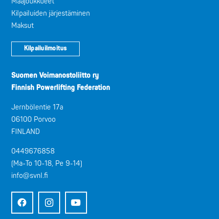
Maajoukkueet
Kilpailuiden järjestäminen
Maksut
Kilpailuilmoitus
Suomen Voimanostoliitto ry
Finnish Powerlifting Federation
Jernbölentie 17a
06100 Porvoo
FINLAND
0449676858
(Ma-To 10-18, Pe 9-14)
info@svnl.fi