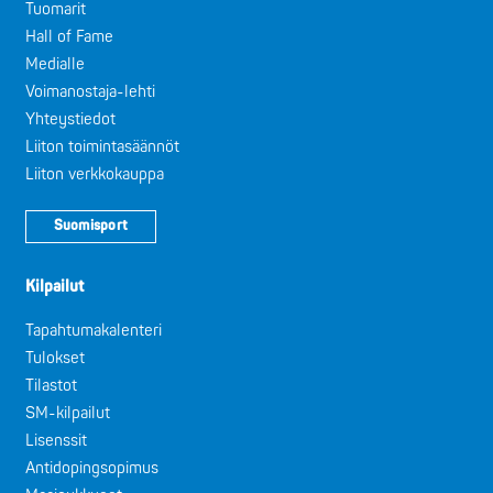
Tuomarit
Hall of Fame
Medialle
Voimanostaja-lehti
Yhteystiedot
Liiton toimintasäännöt
Liiton verkkokauppa
Suomisport
Kilpailut
Tapahtumakalenteri
Tulokset
Tilastot
SM-kilpailut
Lisenssit
Antidopingsopimus