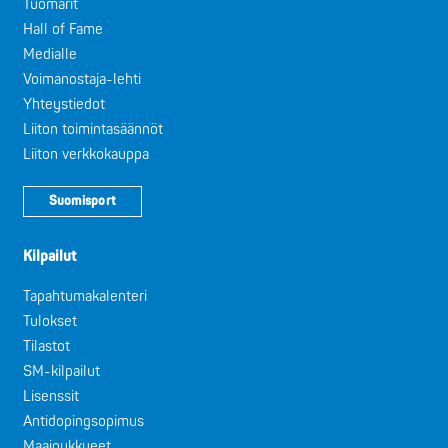
Tuomarit
Hall of Fame
Medialle
Voimanostaja-lehti
Yhteystiedot
Liiton toimintasäännöt
Liiton verkkokauppa
Suomisport
Kilpailut
Tapahtumakalenteri
Tulokset
Tilastot
SM-kilpailut
Lisenssit
Antidopingsopimus
Maajoukkueet