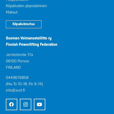
Kilpailuiden järjestäminen
Maksut
Kilpailuilmoitus
Suomen Voimanostoliitto ry
Finnish Powerlifting Federation
Jernbölentie 17a
06100 Porvoo
FINLAND
0449676858
(Ma-To 10-18, Pe 9-14)
info@svnl.fi