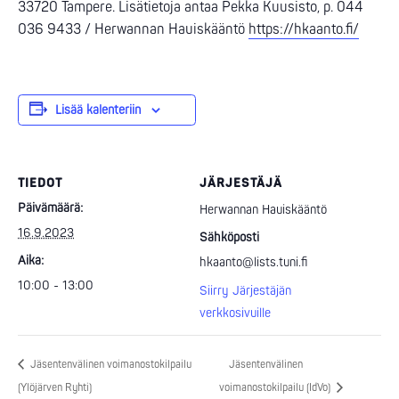
33720 Tampere. Lisätietoja antaa Pekka Kuusisto, p. 044
036 9433 / Herwannan Hauiskääntö
https://hkaanto.fi/
Lisää kalenteriin
TIEDOT
JÄRJESTÄJÄ
Päivämäärä:
Herwannan Hauiskääntö
16.9.2023
Sähköposti
Aika:
hkaanto@lists.tuni.fi
10:00 - 13:00
Siirry Järjestäjän
verkkosivuille
Jäsentenvälinen voimanostokilpailu
Jäsentenvälinen
(Ylöjärven Ryhti)
voimanostokilpailu (IdVo)