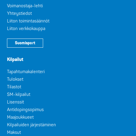
Voimanostaja-lehti
Yhteystiedot
Liiton toimintasäännöt
Liiton verkkokauppa
Suomisport
Kilpailut
Tapahtumakalenteri
Tulokset
Tilastot
SM-kilpailut
Lisenssit
Antidopingsopimus
Maajoukkueet
Kilpailuiden järjestäminen
Maksut