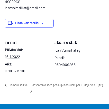
4909266
idanvoimailijat@gmail.com
Lisää kalenteriin
TIEDOT
JÄRJESTÄJÄ
Päivämäärä:
Idän Voimailijat ry
16.4.2022
Puhelin
Aika:
0504909266
12:00 - 15:00
Tuomariklinikka
Jäsentenvälinen penkkipunnerruskilpailu (Ylöjärven Ryhti)