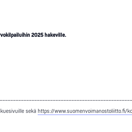
arvokilpailuihin 2025 hakeville.
_________________________________________________
kkuesivuille sekä
https://www.suomenvoimanostoliitto.fi/ko