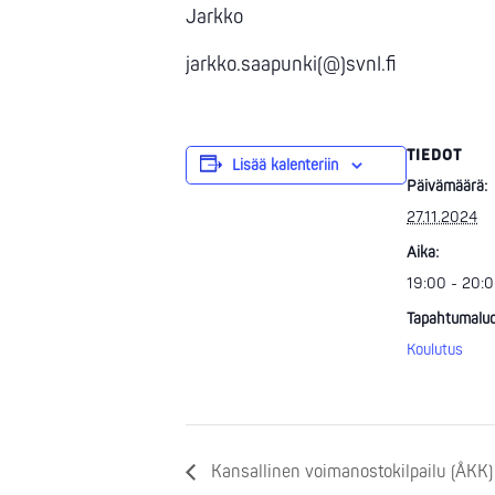
Jarkko
jarkko.saapunki(@)svnl.fi
TIEDOT
Lisää kalenteriin
Päivämäärä:
27.11.2024
Aika:
19:00 - 20:
Tapahtumaluo
Koulutus
Kansallinen voimanostokilpailu (ÅKK)