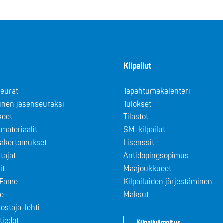
Kilpailut
eurat
Tapahtumakalenteri
minen jäsenseuraksi
Tulokset
keet
Tilastot
materiaalit
SM-kilpailut
takertomukset
Lisenssit
tajat
Antidopingsopimus
it
Maajoukkueet
f Fame
Kilpailuiden järjestäminen
le
Maksut
ostaja-lehti
tiedot
Kilpailuilmoitus