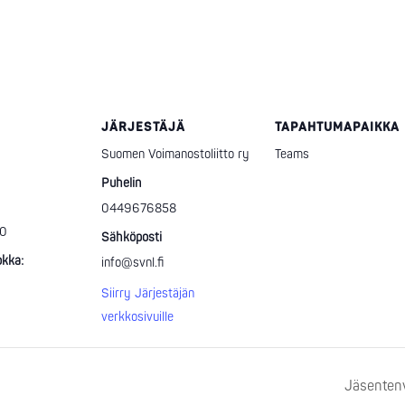
JÄRJESTÄJÄ
TAPAHTUMAPAIKKA
Suomen Voimanostoliitto ry
Teams
Puhelin
0449676858
00
Sähköposti
kka:
info@svnl.fi
Siirry Järjestäjän
verkkosivuille
Jäsentenv