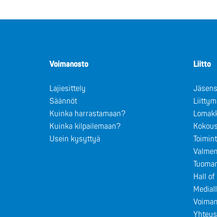
Voimanosto
Liitto
Lajiesittely
Jäsens
Säännöt
Liitty
Kuinka harrastamaan?
Lomak
Kuinka kilpailemaan?
Kokous
Usein kysyttyä
Toimin
Valmen
Tuomar
Hall o
Medial
Voiman
Yhteys