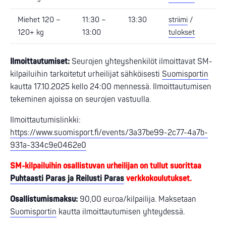
Miehet 120 –
11:30 –
13:30
striimi
/
120+ kg
13:00
tulokset
Ilmoittautumiset:
Seurojen yhteyshenkilöt ilmoittavat SM-
kilpailuihin tarkoitetut urheilijat sähköisesti
Suomisportin
kautta 17.10.2025 kello 24:00 mennessä. Ilmoittautumisen
tekeminen ajoissa on seurojen vastuulla.
Ilmoittautumislinkki:
https://www.suomisport.fi/events/3a37be99-2c77-4a7b-
931a-334c9e0462e0
SM-kilpailuihin osallistuvan urheilijan on tullut suorittaa
Puhtaasti Paras ja Reilusti Paras
verkkokoulutukset.
Osallistumismaksu:
90,00 euroa/kilpailija. Maksetaan
Suomisportin
kautta ilmoittautumisen yhteydessä.