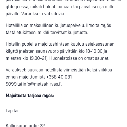
yhteydessä, mikäli haluat lounaan tai päivällisen ja mille
päiville. Varaukset ovat sitovia.
Hotellilla on maksullinen kuljetuspalvelu. Ilmoita myös
tästä etukäteen, mikäli tarvitset kuljetusta.
Hotellin puolella majoitushintaan kuuluu asiakassaunan
käyttö (naisten saunavuoro päivittäin klo 18-19.30 ja
miesten klo 19.30-21). Huoneistoissa on omat saunat.
Varaukset: suoraan hotellista viimeistään kaksi viikkoa
ennen majoittumista
+358 40 031
5099
tai
info@metsahirvas.fi
.
Majoitusta tarjoaa myös:
Lapitar
Kalliokummuntie 22