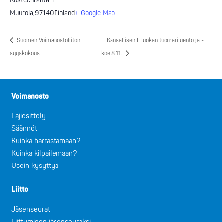
Kosteenranta 1
Muurola
,
97140
Finland
+ Google Map
Suomen Voimanostoliiton
Kansallisen II luokan tuomariluento ja -
syyskokous
koe 8.11.
Voimanosto
Lajiesittely
Säännöt
Kuinka harrastamaan?
Kuinka kilpailemaan?
Usein kysyttyä
Liitto
Jäsenseurat
Liittyminen jäsenseuraksi