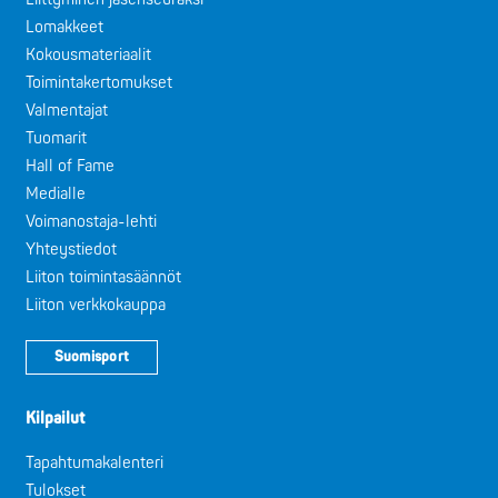
Lomakkeet
Kokousmateriaalit
Toimintakertomukset
Valmentajat
Tuomarit
Hall of Fame
Medialle
Voimanostaja-lehti
Yhteystiedot
Liiton toimintasäännöt
Liiton verkkokauppa
Suomisport
Kilpailut
Tapahtumakalenteri
Tulokset