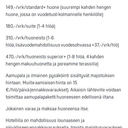
149,-/vrk/standard+ huone (suurempi kahden hengen
huone, jossa on vuodetuoli kolmannelle henkilölle)
180,-/vrk/suite (1-4 hlöä)
310,-/vrk/huoneisto (1-6
hlöä, lisävuodemahdollisuus vuodesohvassa +37,-/vrk/hlö)
470,-/vrk/huoneisto superior+ (1-8 hlöä, 4 kahden
hengen makuuhuonetta ja poreamme terassilla)
Aamupala ja ilmainen pysäköinti sisältyvät majoituksen
hintaan. Muille aamiaisen hinta on 15
€/hlö/päivä (ennakkovaraukset). Aikaisin lähteville voidaan
toimittaa aamupalapaketti huoneeseen edellisenä iltana.
Jokainen varaa ja maksaa huoneensa itse.
Hotellilla on mahdollisuus lounaaseen ja
päivälliseen ennakkovarauksella. Ilmoita majoitusvarauksen