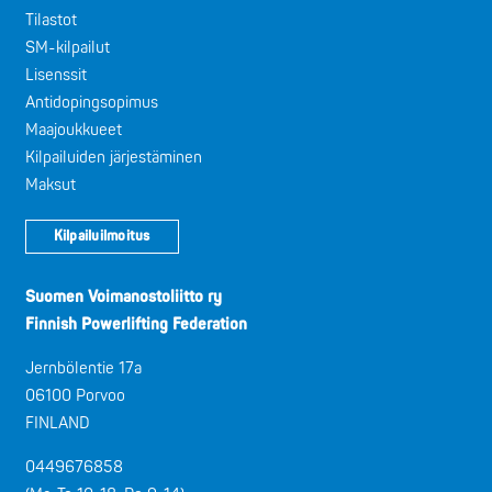
Tilastot
SM-kilpailut
Lisenssit
Antidopingsopimus
Maajoukkueet
Kilpailuiden järjestäminen
Maksut
Kilpailuilmoitus
Suomen Voimanostoliitto ry
Finnish Powerlifting Federation
Jernbölentie 17a
06100 Porvoo
FINLAND
0449676858