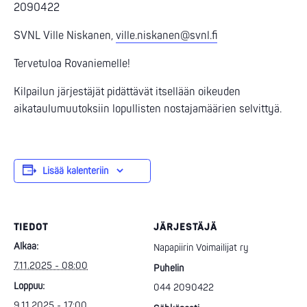
2090422
SVNL Ville Niskanen,
ville.niskanen@svnl.fi
Tervetuloa Rovaniemelle!
Kilpailun järjestäjät pidättävät itsellään oikeuden
aikataulumuutoksiin lopullisten nostajamäärien selvittyä.
Lisää kalenteriin
TIEDOT
JÄRJESTÄJÄ
Alkaa:
Napapiirin Voimailijat ry
7.11.2025 - 08:00
Puhelin
Loppuu:
044 2090422
9.11.2025 - 17:00