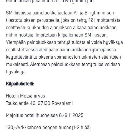
Painoluokan jakaminen A- ja B-ryhmiin jne.
SM-kisoissa painoluokka jaetaan A- ja B-ryhmiin sen
tilastotuloksen perusteella, joka on tehty 12 ilmoittamista
edeltävän kuukauden ajanjakson aikana painoluokkaan,
mihin nostaja ilmoitetaan kilpailemaan SM-kisaan.
Ylempään painoluokkaan tehtyä tulosta ei voida hyväksyä
osallistuttaessa alempaan painoluokkaan ryhmäjaossa
käytettävänä tuloksena voimanoston teknisten sääntöjen
mukaisesti. Alempaan painoluokkaan tehty tulos voidaan
hyväksyä.
Kilpailuhotelli:
Hotelli Metsähirvas
Toukolantie 49, 97130 Rovaniemi
Majoitus hotellihuoneissa 6.-9.11.2025
130,-/vrk/kahden hengen huone (1-2 hlöä)