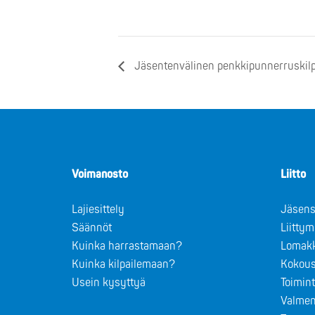
Jäsentenvälinen penkkipunnerruskilp
Voimanosto
Liitto
Lajiesittely
Jäsens
Säännöt
Liitty
Kuinka harrastamaan?
Lomak
Kuinka kilpailemaan?
Kokous
Usein kysyttyä
Toimin
Valmen