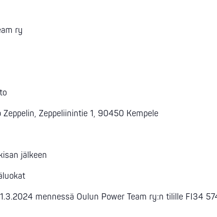
Team ry
to
o Zeppelin, Zeppeliinintie 1, 90450 Kempele
kisan jälkeen
käluokat
.3.2024 mennessä Oulun Power Team ry:n tilille FI34 5