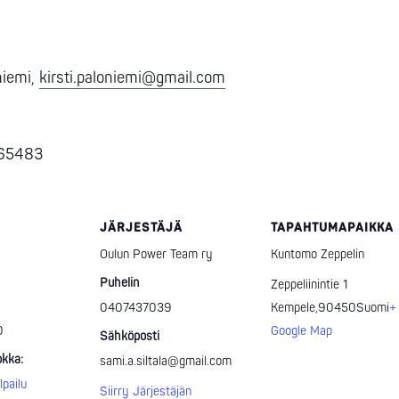
niemi,
kirsti.paloniemi@gmail.com
5065483
JÄRJESTÄJÄ
TAPAHTUMAPAIKKA
Oulun Power Team ry
Kuntomo Zeppelin
Puhelin
Zeppeliinintie 1
0407437039
Kempele
,
90450
Suomi
+
0
Google Map
Sähköposti
kka:
sami.a.siltala@gmail.com
lpailu
Siirry Järjestäjän