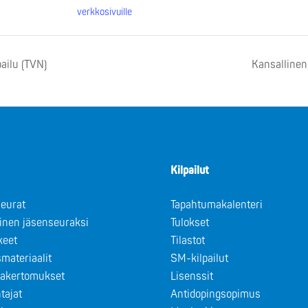
verkkosivuille
ailu (TVN)
Kansallinen
Kilpailut
eurat
Tapahtumakalenteri
minen jäsenseuraksi
Tulokset
keet
Tilastot
materiaalit
SM-kilpailut
takertomukset
Lisenssit
tajat
Antidopingsopimus