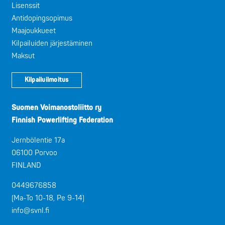
Lisenssit
Antidopingsopimus
Maajoukkueet
Kilpailuiden järjestäminen
Maksut
Kilpailuilmoitus
Suomen Voimanostoliitto ry
Finnish Powerlifting Federation
Jernbölentie 17a
06100 Porvoo
FINLAND
0449676858
(Ma-To 10-18, Pe 9-14)
info@svnl.fi