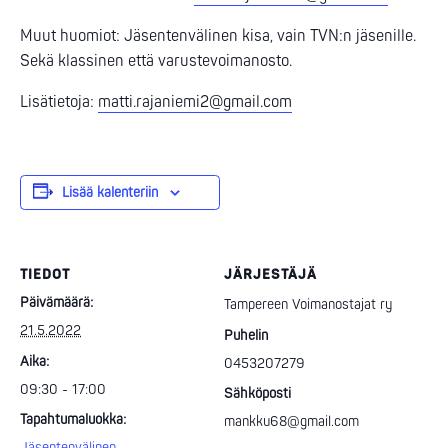
Muut huomiot: Jäsentenvälinen kisa, vain TVN:n jäsenille.
Sekä klassinen että varustevoimanosto.
Lisätietoja:
matti.rajaniemi2@gmail.com
Lisää kalenteriin
TIEDOT
JÄRJESTÄJÄ
Päivämäärä:
Tampereen Voimanostajat ry
21.5.2022
Puhelin
Aika:
0453207279
09:30 - 17:00
Sähköposti
Tapahtumaluokka:
mankku68@gmail.com
Jäsentenvälinen