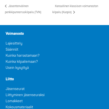
Jäsentenvälinen
Kansallinen klassisen voimanoston
penkkipunnerruskilpailu (TVN)
kilpailu (Kuopio)
Voimanosto
Lajiesittely
Säännöt
Kuinka harrastamaan?
Kuinka kilpailemaan?
Usein kysyttyä
Liitto
Jäsenseurat
Liittyminen jäsenseuraksi
Lomakkeet
Kokousmateriaalit