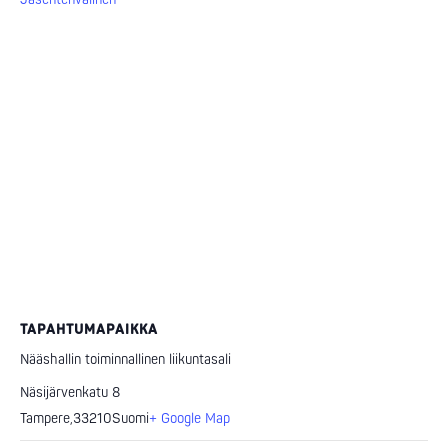
TAPAHTUMAPAIKKA
Nääshallin toiminnallinen liikuntasali
Näsijärvenkatu 8
Tampere
,
33210
Suomi
+ Google Map