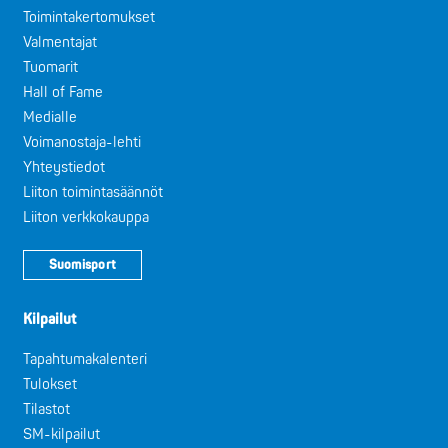
Toimintakertomukset
Valmentajat
Tuomarit
Hall of Fame
Medialle
Voimanostaja-lehti
Yhteystiedot
Liiton toimintasäännöt
Liiton verkkokauppa
Suomisport
Kilpailut
Tapahtumakalenteri
Tulokset
Tilastot
SM-kilpailut