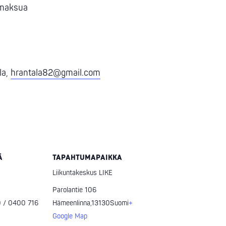
 maksua
la,
hrantala82@gmail.com
Ä
TAPAHTUMAPAIKKA
Liikuntakeskus LIKE
Parolantie 106
 / 0400 716
Hämeenlinna
,
13130
Suomi
+
Google Map