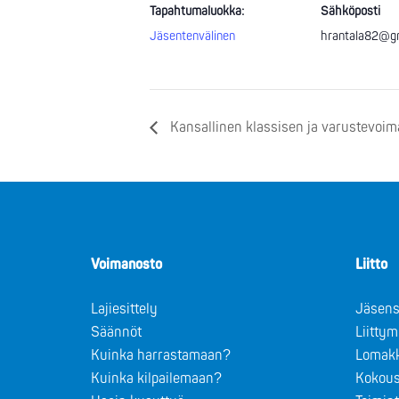
Tapahtumaluokka:
Sähköposti
Jäsentenvälinen
hrantala82@g
Kansallinen klassisen ja varustevoim
Voimanosto
Liitto
Lajiesittely
Jäsens
Säännöt
Liitty
Kuinka harrastamaan?
Lomak
Kuinka kilpailemaan?
Kokous