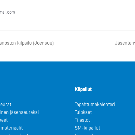
mail.com
anoston kilpailu (Joensuu)
Jäsentenv
Kilpailut
eurat
Tapahtumakalenteri
minen jäsenseuraksi
Tulokset
keet
Tilastot
materiaalit
SM-kilpailut