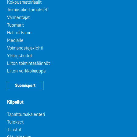
Kokousmateriaalit
Toimintakertomukset
Valmentajat
Tuomarit
Hall of Fame
Medialle
Voimanostaja-lehti
Yhteystiedot
Liiton toimintasäännöt
Liiton verkkokauppa
Suomisport
Kilpailut
Tapahtumakalenteri
Tulokset
Tilastot