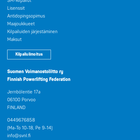
SM-kilpailut
Lisenssit
Antidopingsopimus
Maajoukkueet
Kilpailuiden järjestäminen
Maksut
Kilpailuilmoitus
Suomen Voimanostoliitto ry
Finnish Powerlifting Federation
Jernbölentie 17a
06100 Porvoo
FINLAND
0449676858
(Ma-To 10-18, Pe 9-14)
info@svnl.fi