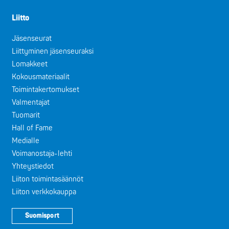
Liitto
Jäsenseurat
Liittyminen jäsenseuraksi
Lomakkeet
Kokousmateriaalit
Toimintakertomukset
Valmentajat
Tuomarit
Hall of Fame
Medialle
Voimanostaja-lehti
Yhteystiedot
Liiton toimintasäännöt
Liiton verkkokauppa
Suomisport