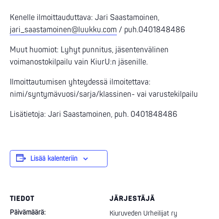
Kenelle ilmoittauduttava: Jari Saastamoinen,
jari_saastamoinen@luukku.com
/ puh.0401848486
Muut huomiot: Lyhyt punnitus, jäsentenvälinen
voimanostokilpailu vain KiurU:n jäsenille.
Ilmoittautumisen yhteydessä ilmoitettava:
nimi/syntymävuosi/sarja/klassinen- vai varustekilpailu
Lisätietoja: Jari Saastamoinen, puh. 0401848486
Lisää kalenteriin
TIEDOT
JÄRJESTÄJÄ
Päivämäärä:
Kiuruveden Urheilijat ry