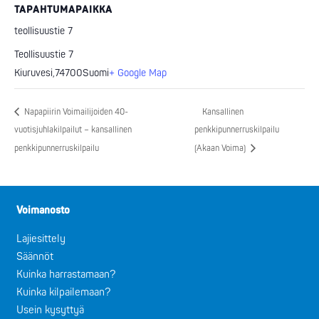
TAPAHTUMAPAIKKA
teollisuustie 7
Teollisuustie 7
Kiuruvesi
,
74700
Suomi
+ Google Map
Napapiirin Voimailijoiden 40-
Kansallinen
vuotisjuhlakilpailut – kansallinen
penkkipunnerruskilpailu
penkkipunnerruskilpailu
(Akaan Voima)
Voimanosto
Lajiesittely
Säännöt
Kuinka harrastamaan?
Kuinka kilpailemaan?
Usein kysyttyä