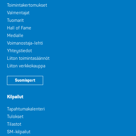
Toimintakertomukset
Valmentajat
Tuomarit
Hall of Fame
Medialle
Voimanostaja-lehti
Yhteystiedot
Liiton toimintasäännöt
Liiton verkkokauppa
Suomisport
Kilpailut
Tapahtumakalenteri
Tulokset
Tilastot
SM-kilpailut