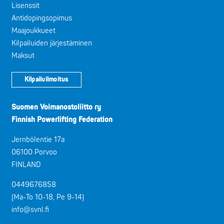
Lisenssit
Antidopingsopimus
Maajoukkueet
Kilpailuiden järjestäminen
Maksut
Kilpailuilmoitus
Suomen Voimanostoliitto ry
Finnish Powerlifting Federation
Jernbölentie 17a
06100 Porvoo
FINLAND
0449676858
(Ma-To 10-18, Pe 9-14)
info@svnl.fi