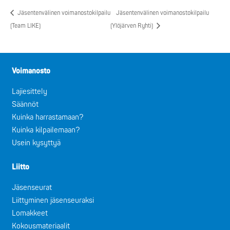
Jäsentenvälinen voimanostokilpailu
Jäsentenvälinen voimanostokilpailu
(Team LIKE)
(Ylöjärven Ryhti)
Voimanosto
Lajiesittely
Säännöt
Kuinka harrastamaan?
Kuinka kilpailemaan?
Usein kysyttyä
Liitto
Jäsenseurat
Liittyminen jäsenseuraksi
Lomakkeet
Kokousmateriaalit