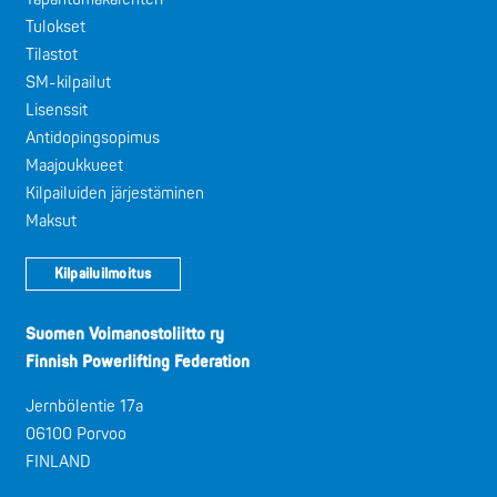
Tulokset
Tilastot
SM-kilpailut
Lisenssit
Antidopingsopimus
Maajoukkueet
Kilpailuiden järjestäminen
Maksut
Kilpailuilmoitus
Suomen Voimanostoliitto ry
Finnish Powerlifting Federation
Jernbölentie 17a
06100 Porvoo
FINLAND