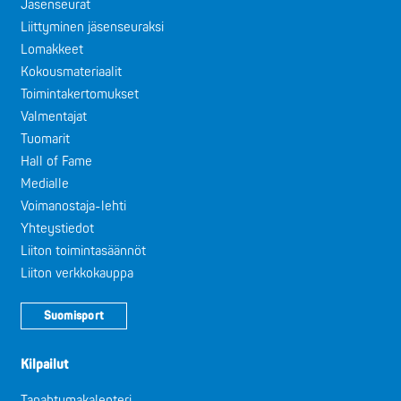
Jäsenseurat
Liittyminen jäsenseuraksi
Lomakkeet
Kokousmateriaalit
Toimintakertomukset
Valmentajat
Tuomarit
Hall of Fame
Medialle
Voimanostaja-lehti
Yhteystiedot
Liiton toimintasäännöt
Liiton verkkokauppa
Suomisport
Kilpailut
Tapahtumakalenteri