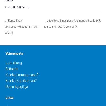
Puhelin
+358407085736
Kansallinen
Jäsentenvälinen penkkipunnerruskilpailu (KiU
voimanostokilpailu (Elimäen
ja Iisalmen Ote ja Voima)
Vauhti)
Voimanosto
Lajiesittely
Säännöt
Kuinka harrastamaan?
Kuinka kilpailemaan?
Usein kysyttyä
Liitto