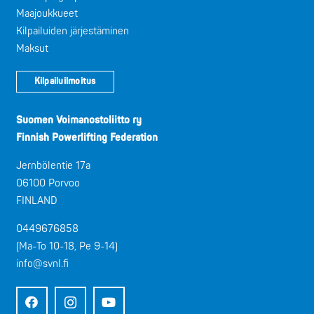
Maajoukkueet
Kilpailuiden järjestäminen
Maksut
Kilpailuilmoitus
Suomen Voimanostoliitto ry
Finnish Powerlifting Federation
Jernbölentie 17a
06100 Porvoo
FINLAND
0449676858
(Ma-To 10-18, Pe 9-14)
info@svnl.fi