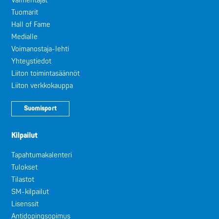
Valmentajat
Tuomarit
Hall of Fame
Medialle
Voimanostaja-lehti
Yhteystiedot
Liiton toimintasäännöt
Liiton verkkokauppa
Suomisport
Kilpailut
Tapahtumakalenteri
Tulokset
Tilastot
SM-kilpailut
Lisenssit
Antidopingsopimus