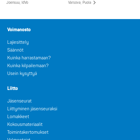
Joensuu, IdVo
Varsova, Puola
Voimanosto
Lajiesittely
Säännöt
Kuinka harrastamaan?
Kuinka kilpailemaan?
Usein kysyttyä
Liitto
Jäsenseurat
Liittyminen jäsenseuraksi
Lomakkeet
Kokousmateriaalit
Toimintakertomukset