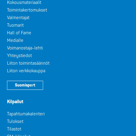
Kokousmateriaalit
Toimintakertomukset
Valmentajat
Tuomarit
Hall of Fame
Medialle
Voimanostaja-lehti
Yhteystiedot
Liiton toimintasäännöt
Liiton verkkokauppa
Suomisport
Kilpailut
Tapahtumakalenteri
Tulokset
Tilastot