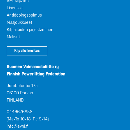
SM-kilpailut
Lisenssit
Antidopingsopimus
Maajoukkueet
Kilpailuiden järjestäminen
Maksut
Kilpailuilmoitus
Suomen Voimanostoliitto ry
Finnish Powerlifting Federation
Jernbölentie 17a
06100 Porvoo
FINLAND
0449676858
(Ma-To 10-18, Pe 9-14)
info@svnl.fi