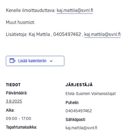
Kenelle ilmoittauduttava:
kaj.mattila@svnl.fi
Muut huomiot:
Lisätietoja: Kaj Mattila , 0405497462 ,
kaj.mattila@svnl.fi
Lisää kalenteriin
TIEDOT
JÄRJESTÄJÄ
Päivämäärä:
Etelä-Suomen Voimanostajat
3.8.2025
Puhelin
Aika:
04045497462
09:00 - 17:00
Sähköposti
Tapahtumaluokka:
kaj.mattila@svnl.fi