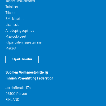
Tapahtumakalenteri
Tulokset
Tilastot
SM-kilpailut
Lisenssit
Antidopingsopimus
Maajoukkueet
Kilpailuiden järjestäminen
Maksut
Kilpailuilmoitus
Suomen Voimanostoliitto ry
Finnish Powerlifting Federation
Jernbölentie 17a
06100 Porvoo
FINLAND