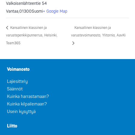
Valkoisenlähteentie 54
Vantaa
,
01300
Suomi
+ Google Map
Kansallinen klassinen ja
Kansallinen klassinen ja
varustepenkkipunnerrus, Helsinki,
varustevoimanosto, Ylitornio, AavKi
Team365
Voimanosto
Lajiesittely
Säännöt
Kuinka harrastamaan?
Kuinka kilpailemaan?
Usein kysyttyä
Liitto