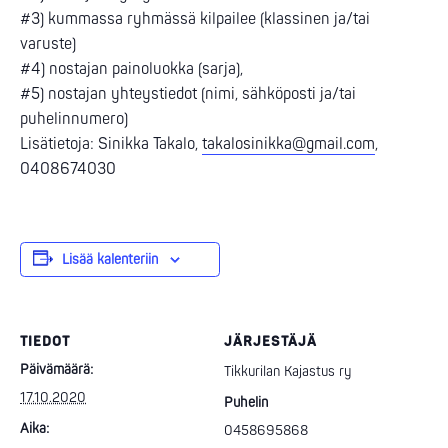
#3) kummassa ryhmässä kilpailee (klassinen ja/tai
varuste)
#4) nostajan painoluokka (sarja),
#5) nostajan yhteystiedot (nimi, sähköposti ja/tai
puhelinnumero)
Lisätietoja: Sinikka Takalo,
takalosinikka@gmail.com
,
0408674030
Lisää kalenteriin
TIEDOT
JÄRJESTÄJÄ
Päivämäärä:
Tikkurilan Kajastus ry
17.10.2020
Puhelin
Aika:
0458695868