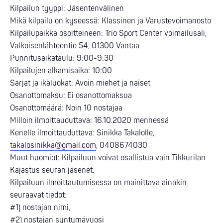
Kilpailun tyyppi: Jäsentenvälinen
Mikä kilpailu on kyseessä: Klassinen ja Varustevoimanosto
Kilpailupaikka osoitteineen: Trio Sport Center voimailusali,
Valkoisenlähteentie 54, 01300 Vantaa
Punnitusaikataulu: 9:00-9:30
Kilpailujen alkamisaika: 10:00
Sarjat ja ikäluokat: Avoin miehet ja naiset
Osanottomaksu: Ei osanottomaksua
Osanottomäärä: Noin 10 nostajaa
Milloin ilmoittauduttava: 16.10.2020 mennessä
Kenelle ilmoittauduttava: Sinikka Takalolle,
takalosinikka@gmail.com
, 0408674030
Muut huomiot: Kilpailuun voivat osallistua vain Tikkurilan
Kajastus seuran jäsenet.
Kilpailuun ilmoittautumisessa on mainittava ainakin
seuraavat tiedot:
#1) nostajan nimi,
#2) nostajan syntymävuosi