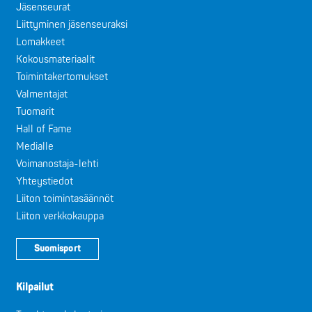
Jäsenseurat
Liittyminen jäsenseuraksi
Lomakkeet
Kokousmateriaalit
Toimintakertomukset
Valmentajat
Tuomarit
Hall of Fame
Medialle
Voimanostaja-lehti
Yhteystiedot
Liiton toimintasäännöt
Liiton verkkokauppa
Suomisport
Kilpailut