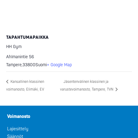
TAPAHTUMAPAIKKA
HH Gym
Ahlmanintie 56
Tampere
,
33800
Suomi
+ Google Map
Kansallinen klassinen
Jäsentenvälinen klassinen ja
voimanosto, Elimäki, EV
varustevoimanosto, Tampere, TVN
Voimanosto
Lajiesittely
Säännöt