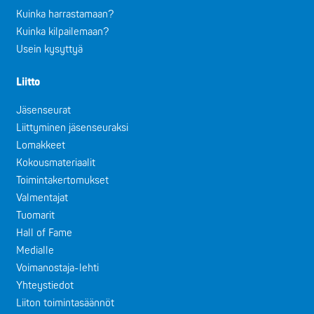
Kuinka harrastamaan?
Kuinka kilpailemaan?
Usein kysyttyä
Liitto
Jäsenseurat
Liittyminen jäsenseuraksi
Lomakkeet
Kokousmateriaalit
Toimintakertomukset
Valmentajat
Tuomarit
Hall of Fame
Medialle
Voimanostaja-lehti
Yhteystiedot
Liiton toimintasäännöt