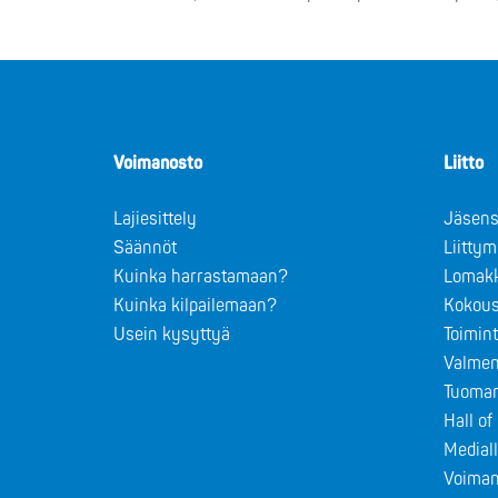
Voimanosto
Liitto
Lajiesittely
Jäsens
Säännöt
Liitty
Kuinka harrastamaan?
Lomak
Kuinka kilpailemaan?
Kokous
Usein kysyttyä
Toimin
Valmen
Tuomar
Hall o
Medial
Voiman