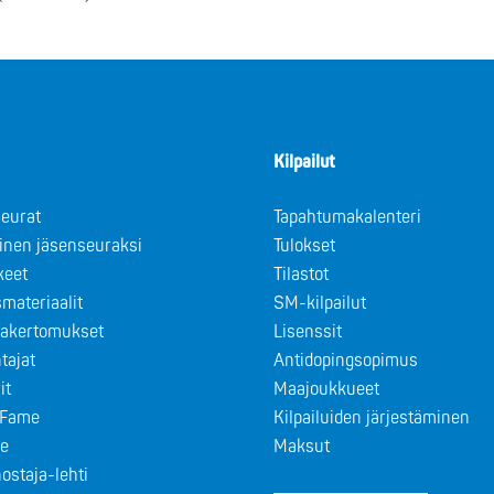
Kilpailut
eurat
Tapahtumakalenteri
minen jäsenseuraksi
Tulokset
keet
Tilastot
materiaalit
SM-kilpailut
takertomukset
Lisenssit
tajat
Antidopingsopimus
it
Maajoukkueet
f Fame
Kilpailuiden järjestäminen
le
Maksut
ostaja-lehti