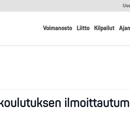
Use
Voimanosto
Liitto
Kilpailut
Ajan
akoulutuksen ilmoittautu