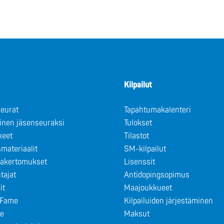
Kilpailut
eurat
Tapahtumakalenteri
minen jäsenseuraksi
Tulokset
keet
Tilastot
materiaalit
SM-kilpailut
takertomukset
Lisenssit
tajat
Antidopingsopimus
it
Maajoukkueet
f Fame
Kilpailuiden järjestäminen
le
Maksut