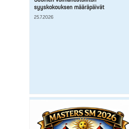
syyskokouksen määräpäivät
25.7.2026