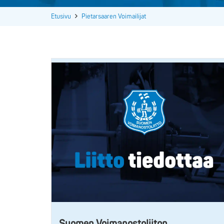
Etusivu
Pietarsaaren Voimailijat
Suomen Voimanostoliiton