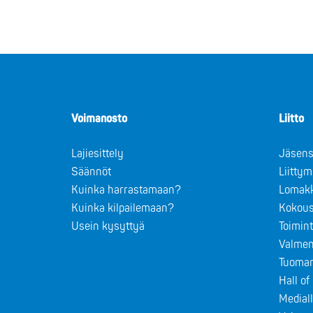
Voimanosto
Liitto
Lajiesittely
Jäsens
Säännöt
Liitty
Kuinka harrastamaan?
Lomak
Kuinka kilpailemaan?
Kokous
Usein kysyttyä
Toimin
Valmen
Tuomar
Hall o
Medial