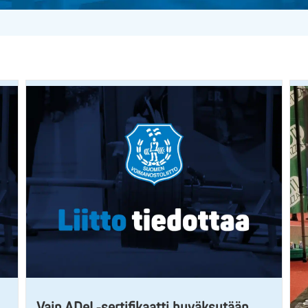
Vain ADeL-sertifikaatti hyväksytään