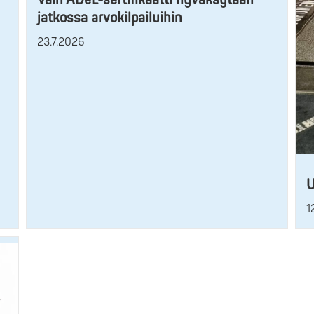
jatkossa arvokilpailuihin
23.7.2026
U
1