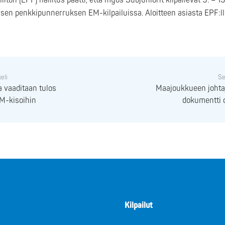
ton (EPF) hallitus päätti, että myös Subjuniorit kilpailevat 9. – 13
sisen penkkipunnerruksen EM-kilpailuissa. Aloitteen asiasta EPF:l
keli
Se
a vaaditaan tulos
Maajoukkueen johta
SM-kisoihin
dokumentti o
Kilpailut