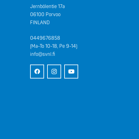
Jernbölentie 17a
06100 Porvoo
FINLAND
0449676858
(Ma-To 10-18, Pe 9-14)
info@svnl.fi