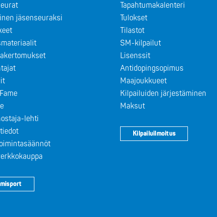
eurat
Tapahtumakalenteri
minen jäsenseuraksi
Tulokset
keet
Tilastot
materiaalit
SM-kilpailut
takertomukset
Lisenssit
tajat
Antidopingsopimus
it
Maajoukkueet
f Fame
Kilpailuiden järjestäminen
le
Maksut
ostaja-lehti
tiedot
Kilpailuilmoitus
toimintasäännöt
 verkkokauppa
misport