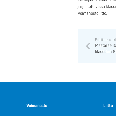
Euroopan voimanostolii
järjestettävissä klas
Voimanostoliitto.
Edellinen artik
Masterseilt
klassisiin 
Voimanosto
Liitto