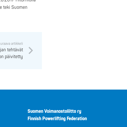
.8.2017 Ylitorniolla
le teki Suomen
uraava artikkeli
jan tehtävät
n päivitetty
Suomen Voimanostoliitto ry
Finnish Powerlifting Federation