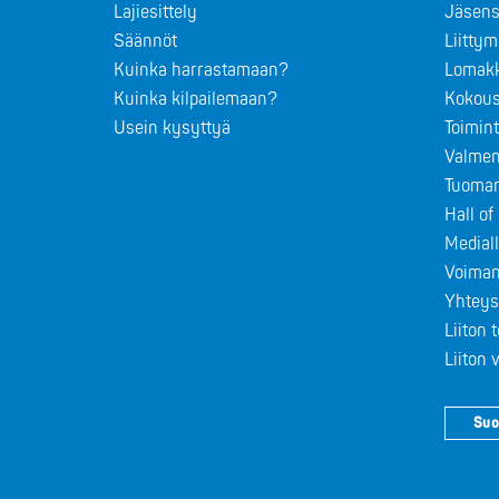
Lajiesittely
Jäsens
Säännöt
Liitty
Kuinka harrastamaan?
Lomak
Kuinka kilpailemaan?
Kokous
Usein kysyttyä
Toimin
Valmen
Tuomar
Hall o
Medial
Voiman
Yhteys
Liiton 
Liiton
Suo