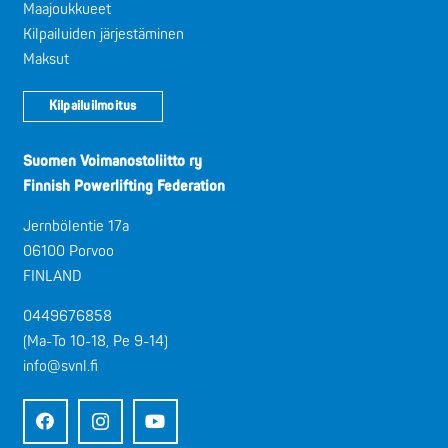
Maajoukkueet
Kilpailuiden järjestäminen
Maksut
Kilpailuilmoitus
Suomen Voimanostoliitto ry
Finnish Powerlifting Federation
Jernbölentie 17a
06100 Porvoo
FINLAND
0449676858
(Ma-To 10-18, Pe 9-14)
info@svnl.fi