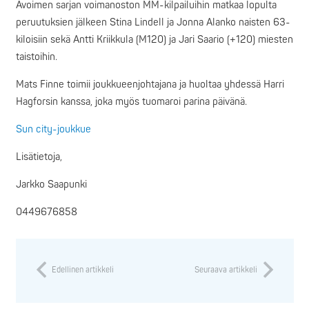
Avoimen sarjan voimanoston MM-kilpailuihin matkaa lopulta
peruutuksien jälkeen Stina Lindell ja Jonna Alanko naisten 63-
kiloisiin sekä Antti Kriikkula (M120) ja Jari Saario (+120) miesten
taistoihin.
Mats Finne toimii joukkueenjohtajana ja huoltaa yhdessä Harri
Hagforsin kanssa, joka myös tuomaroi parina päivänä.
Sun city-joukkue
Lisätietoja,
Jarkko Saapunki
0449676858
Edellinen artikkeli
Seuraava artikkeli