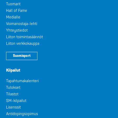
Tuomarit
Hall of Fame
Medialle
Voimanostaja-lehti
Yhteystiedot
Liiton toimintasäännöt
Liiton verkkokauppa
Suomisport
Kilpailut
Tapahtumakalenteri
Tulokset
Tilastot
SM-kilpailut
Lisenssit
Antidopingsopimus