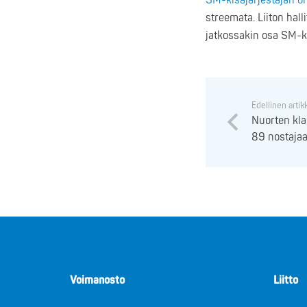
SM-kisajärjestäjän o
streemata. Liiton hall
jatkossakin osa SM-k
Edellinen artik
Nuorten kl
89 nostaja
Voimanosto
Liitto