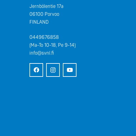
Jernbölentie 17a
06100 Porvoo
FINLAND
0449676858
(Ma-To 10-18, Pe 9-14)
info@svnl.fi