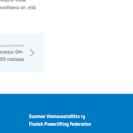
isoja ei voida
avoitteena on, että
uraava artikkeli
anoston SM-
n 93 nostajaa
Suomen Voimanostoliitto ry
Finnish Powerlifting Federation