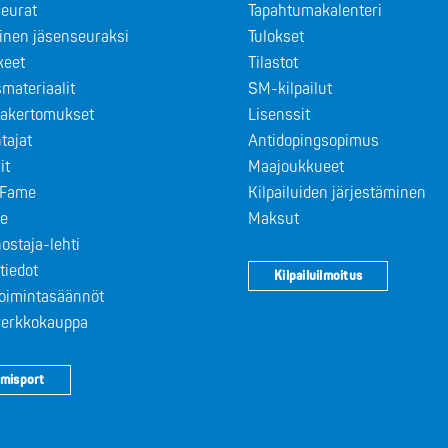
eurat
Tapahtumakalenteri
minen jäsenseuraksi
Tulokset
keet
Tilastot
materiaalit
SM-kilpailut
takertomukset
Lisenssit
tajat
Antidopingsopimus
it
Maajoukkueet
f Fame
Kilpailuiden järjestäminen
le
Maksut
ostaja-lehti
tiedot
Kilpailuilmoitus
toimintasäännöt
 verkkokauppa
misport