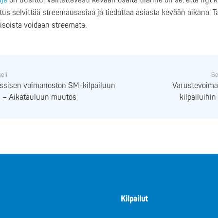
hje
on uusittu. Valitettavasti kevään osalta tilanne on se, että nyt k
itus selvittää streemausasiaa ja tiedottaa asiasta kevään aikana. T
isoista voidaan streemata.
keli
Se
assisen voimanoston SM-kilpailuun
Varustevoim
a – Aikatauluun muutos
kilpailuihi
Kilpailut