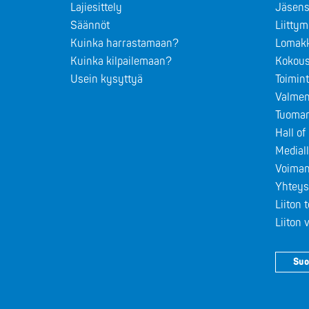
Lajiesittely
Jäsens
Säännöt
Liitty
Kuinka harrastamaan?
Lomak
Kuinka kilpailemaan?
Kokous
Usein kysyttyä
Toimin
Valmen
Tuomar
Hall o
Medial
Voiman
Yhteys
Liiton 
Liiton
Suo