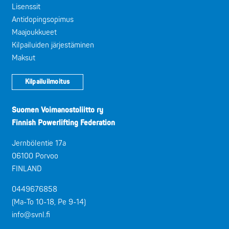
Lisenssit
Antidopingsopimus
Maajoukkueet
Kilpailuiden järjestäminen
Maksut
Kilpailuilmoitus
Suomen Voimanostoliitto ry
Finnish Powerlifting Federation
Jernbölentie 17a
06100 Porvoo
FINLAND
0449676858
(Ma-To 10-18, Pe 9-14)
info@svnl.fi