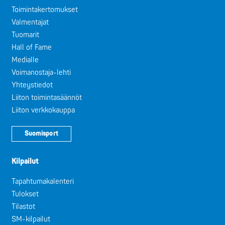
Toimintakertomukset
Valmentajat
Tuomarit
Hall of Fame
Medialle
Voimanostaja-lehti
Yhteystiedot
Liiton toimintasäännöt
Liiton verkkokauppa
Suomisport
Kilpailut
Tapahtumakalenteri
Tulokset
Tilastot
SM-kilpailut