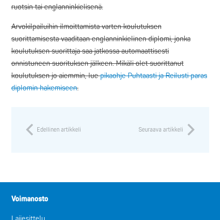
ruotsin tai englanninkielisenä.
Arvokilpailuihin ilmoittamista varten koulutuksen
suorittamisesta vaaditaan englanninkielinen diplomi, jonka
koulutuksen suorittaja saa jatkossa automaattisesti
onnistuneen suorituksen jälkeen. Mikäli olet suorittanut
koulutuksen jo aiemmin, lue
pikaohje Puhtaasti ja Reilusti paras
diplomin hakemiseen
.
Edellinen artikkeli
Seuraava artikkeli
Voimanosto
Lajiesittely