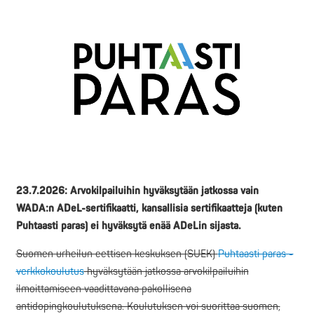
23.7.2026: Arvokilpailuihin hyväksytään jatkossa vain
WADA:n ADeL-sertifikaatti, kansallisia sertifikaatteja (kuten
Puhtaasti paras) ei hyväksytä enää ADeLin sijasta.
Suomen urheilun eettisen keskuksen (SUEK)
Puhtaasti paras -
verkkokoulutus
hyväksytään jatkossa arvokilpailuihin
ilmoittamiseen vaadittavana pakollisena
antidopingkoulutuksena. Koulutuksen voi suorittaa suomen,