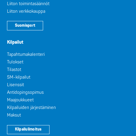
Liiton toimintasäännöt
Liiton verkkokauppa
Suomisport
Kilpailut
Tapahtumakalenteri
Tulokset
Tilastot
SM-kilpailut
Lisenssit
Antidopingsopimus
Maajoukkueet
Kilpailuiden järjestäminen
Maksut
Kilpailuilmoitus