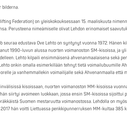
 bilderna.
ifting Federation) on yleiskokouksessaan 15. maaliskuuta nimenn
nsa. Perusteena nimeämiselle olivat Lehdon erinomaiset saavutu
bb seuraa edustava Ove Lehto on syntynyt vuonna 1972. Hänen ki
anut 1990-luvun alussa nuorten voimanoston SM-kisoissa, ja yl
edelleen. Lehto kilpaili ensimmäisenä ahvenanmaalaisena sekä p
ehto onkin omalla esimerkillään tehnyt tietä voimailubuumille Ah
orelle ja vanhemmallekin voimailijalle sekä Ahvenanmaalla ett
nvälisissä kisoissaan, nuorten voimanoston MM-kisoissa vuonna 1
hän siirtyi avoimeen luokkaan, jossa ensin SM-kisoissa sijoittui p
peräkkäistä Suomen mestaruutta voimanostossa. Lehdolla on myö
a 2017 hän voitti Liettuassa penkkipunnerruksen MM-kultaa 385 ki