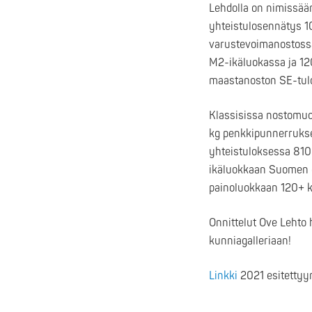
Lehdolla on nimissää
yhteistulosennätys 10
varustevoimanostossa
M2-ikäluokassa ja 12
maastanoston SE-tulo
Klassisissa nostomu
kg penkkipunnerrukses
yhteistuloksessa 810 
ikäluokkaan Suomen e
painoluokkaan 120+ k
Onnittelut Ove Lehto 
kunniagalleriaan!
Linkki
2021 esitettyyn