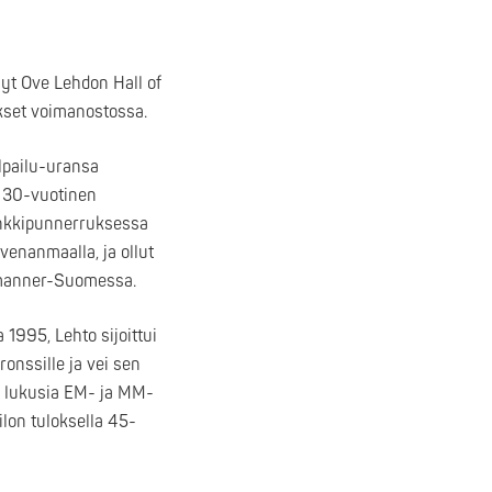
yt Ove Lehdon Hall of
kset voimanostossa.
lpailu-uransa
i 30-vuotinen
enkkipunnerruksessa
venanmaalla, ja ollut
ä manner-Suomessa.
995, Lehto sijoittui
ronssille ja vei sen
s lukusia EM- ja MM-
lon tuloksella 45-