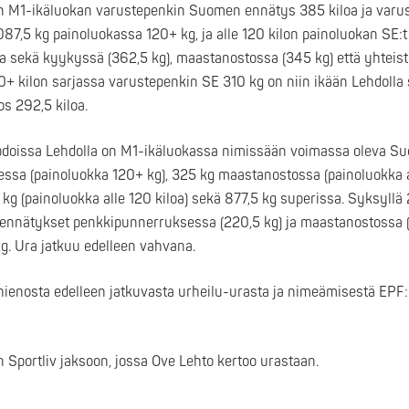
n M1-ikäluokan varustepenkin Suomen ennätys 385 kiloa ja var
87,5 kg painoluokassa 120+ kg, ja alle 120 kilon painoluokan SE:t
 sekä kyykyssä (362,5 kg), maastanostossa (345 kg) että yhteist
0+ kilon sarjassa varustepenkin SE 310 kg on niin ikään Lehdolla
s 292,5 kiloa.
odoissa Lehdolla on M1-ikäluokassa nimissään voimassa oleva S
sa (painoluokka 120+ kg), 325 kg maastanostossa (painoluokka al
kg (painoluokka alle 120 kiloa) sekä 877,5 kg superissa. Syksyllä
nnätykset penkkipunnerruksessa (220,5 kg) ja maastanostossa (
g. Ura jatkuu edelleen vahvana.
hienosta edelleen jatkuvasta urheilu-urasta ja nimeämisestä EPF:
 Sportliv jaksoon, jossa Ove Lehto kertoo urastaan.