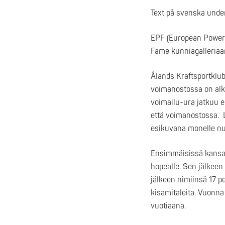
Text på svenska under
EPF (European Powerl
Fame kunniagalleriaa
Ålands Kraftsportklu
voimanostossa on alk
voimailu-ura jatkuu 
että voimanostossa. L
esikuvana monelle nu
Ensimmäisissä kansai
hopealle. Sen jälkeen 
jälkeen nimiinsä 17 
kisamitaleita. Vuonn
vuotiaana.