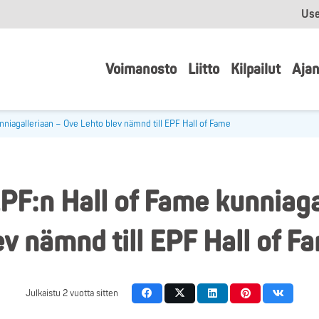
Use
Voimanosto
Liitto
Kilpailut
Ajan
niagalleriaan – Ove Lehto blev nämnd till EPF Hall of Fame
PF:n Hall of Fame kunniaga
ev nämnd till EPF Hall of F
Julkaistu
2 vuotta sitten