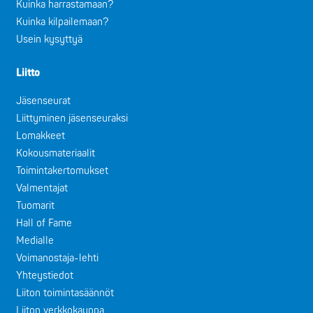
Kuinka harrastamaan?
Kuinka kilpailemaan?
Usein kysyttyä
Liitto
Jäsenseurat
Liittyminen jäsenseuraksi
Lomakkeet
Kokousmateriaalit
Toimintakertomukset
Valmentajat
Tuomarit
Hall of Fame
Medialle
Voimanostaja-lehti
Yhteystiedot
Liiton toimintasäännöt
Liiton verkkokauppa