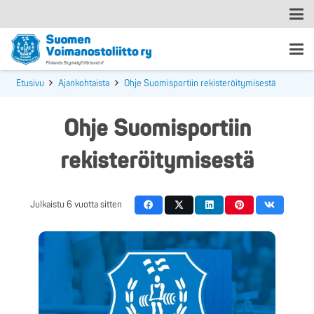
Etusivu
Ajankohtaista
Ohje Suomisportiin rekisteröitymisestä
Ohje Suomisportiin
rekisteröitymisestä
Julkaistu
6 vuotta sitten