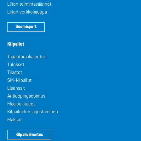
Liiton toimintasäännöt
Liiton verkkokauppa
Suomisport
Kilpailut
Tapahtumakalenteri
Tulokset
Tilastot
SM-kilpailut
Lisenssit
Antidopingsopimus
Maajoukkueet
Kilpailuiden järjestäminen
Maksut
Kilpailuilmoitus