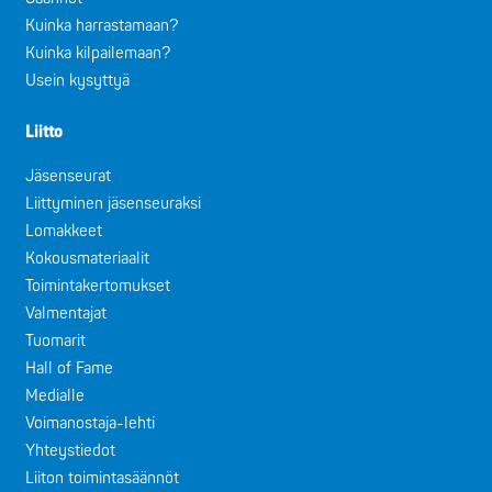
Kuinka harrastamaan?
Kuinka kilpailemaan?
Usein kysyttyä
Liitto
Jäsenseurat
Liittyminen jäsenseuraksi
Lomakkeet
Kokousmateriaalit
Toimintakertomukset
Valmentajat
Tuomarit
Hall of Fame
Medialle
Voimanostaja-lehti
Yhteystiedot
Liiton toimintasäännöt