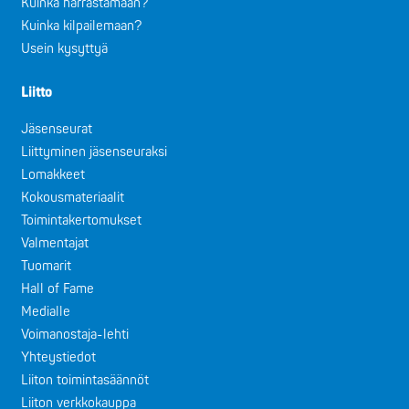
Kuinka harrastamaan?
Kuinka kilpailemaan?
Usein kysyttyä
Liitto
Jäsenseurat
Liittyminen jäsenseuraksi
Lomakkeet
Kokousmateriaalit
Toimintakertomukset
Valmentajat
Tuomarit
Hall of Fame
Medialle
Voimanostaja-lehti
Yhteystiedot
Liiton toimintasäännöt
Liiton verkkokauppa