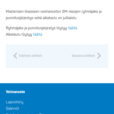
Mastersien klassisen voimanoston SM-kisojen ryhmäjako ja
punnitusjärjestys sekä aikataulu on julkaistu.
Ryhmäjako ja punnitusjärjestys löytyy
täältä
.
Aikataulu löytyy
täältä
.
Edellinen artikkeli
Seuraava artikkeli
Voimanosto
Lajiesittely
Säännöt