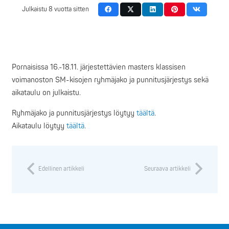
Julkaistu
8 vuotta sitten
Pornaisissa 16.-18.11. järjestettävien masters klassisen
voimanoston SM-kisojen ryhmäjako ja punnitusjärjestys sekä
aikataulu on julkaistu.
Ryhmäjako ja punnitusjärjestys löytyy
täältä
.
Aikataulu löytyy
täältä
.
Edellinen artikkeli
Seuraava artikkeli