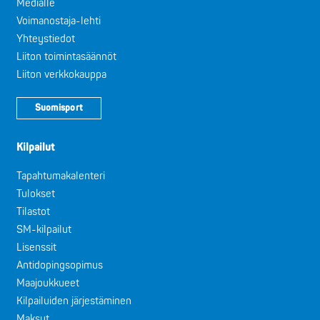
Medialle
Voimanostaja-lehti
Yhteystiedot
Liiton toimintasäännöt
Liiton verkkokauppa
Suomisport
Kilpailut
Tapahtumakalenteri
Tulokset
Tilastot
SM-kilpailut
Lisenssit
Antidopingsopimus
Maajoukkueet
Kilpailuiden järjestäminen
Maksut