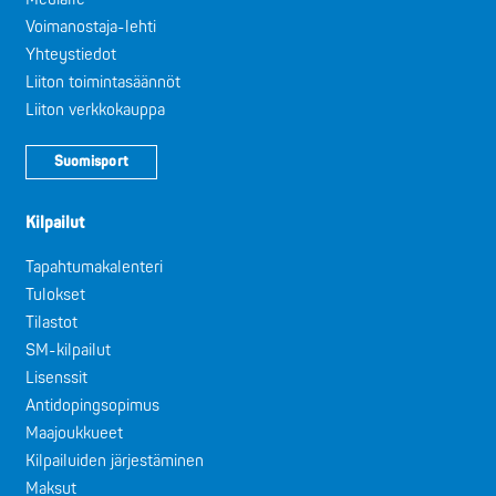
Voimanostaja-lehti
Yhteystiedot
Liiton toimintasäännöt
Liiton verkkokauppa
Suomisport
Kilpailut
Tapahtumakalenteri
Tulokset
Tilastot
SM-kilpailut
Lisenssit
Antidopingsopimus
Maajoukkueet
Kilpailuiden järjestäminen
Maksut