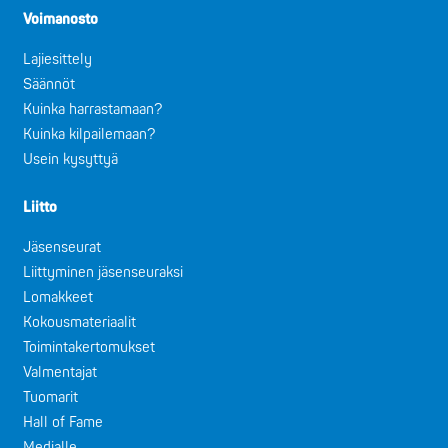
Voimanosto
Lajiesittely
Säännöt
Kuinka harrastamaan?
Kuinka kilpailemaan?
Usein kysyttyä
Liitto
Jäsenseurat
Liittyminen jäsenseuraksi
Lomakkeet
Kokousmateriaalit
Toimintakertomukset
Valmentajat
Tuomarit
Hall of Fame
Medialle