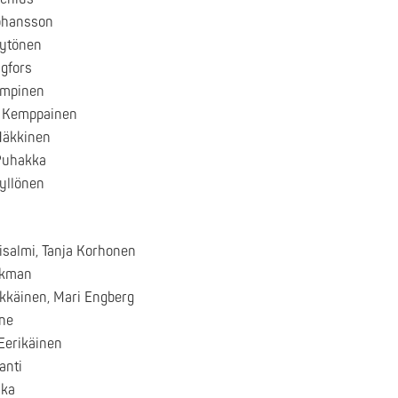
Johansson
Hytönen
agfors
Lampinen
u Kemppainen
Häkkinen
 Puhakka
Kyllönen
isalmi, Tanja Korhonen
ckman
rkkäinen, Mari Engberg
ine
Eerikäinen
anti
nka