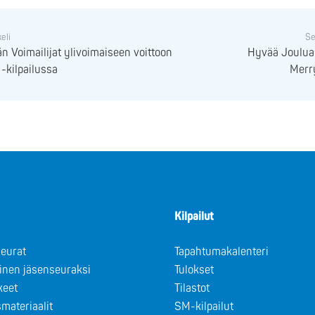
keli
Se
 Voimailijat ylivoimaiseen voittoon
Hyvää Joulua 
-kilpailussa
Merr
Kilpailut
eurat
Tapahtumakalenteri
minen jäsenseuraksi
Tulokset
keet
Tilastot
materiaalit
SM-kilpailut