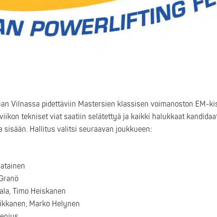
uan Vilnassa pidettäviin Mastersien klassisen voimanoston EM-ki
 viikon tekniset viat saatiin selätettyä ja kaikki halukkaat kandidaat
sisään. Hallitus valitsi seuraavan joukkueen:
matainen
 Granö
tala, Timo Heiskanen
oikkanen, Marko Helynen
senius