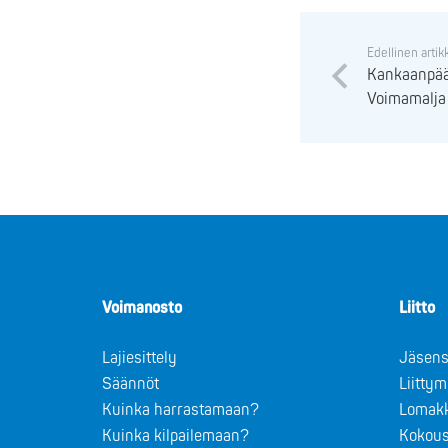
Edellinen artik
Kankaanpään
Voimamalja 
Voimanosto
Liitto
Lajiesittely
Jäsens
Säännöt
Liitty
Kuinka harrastamaan?
Lomak
Kuinka kilpailemaan?
Kokous