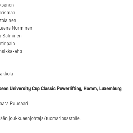
Oksanen
orismaa
stolainen
-Leena Nurminen
ta Salminen
atinpalo
ansikka-aho
akkola
pean University Cup Classic Powerlifting, Hamm, Luxemburg
aara Puusaari
ään joukkueenjohtaja/tuomariosastolle.