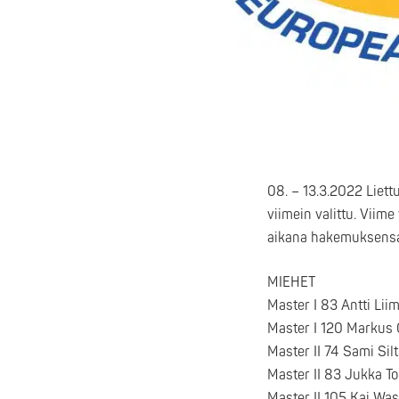
08. – 13.3.2022 Liett
viimein valittu. Viime
aikana hakemuksensa 
MIEHET
Master I 83 Antti Lii
Master I 120 Markus
Master II 74 Sami Sil
Master II 83 Jukka T
Master II 105 Kaj Wa