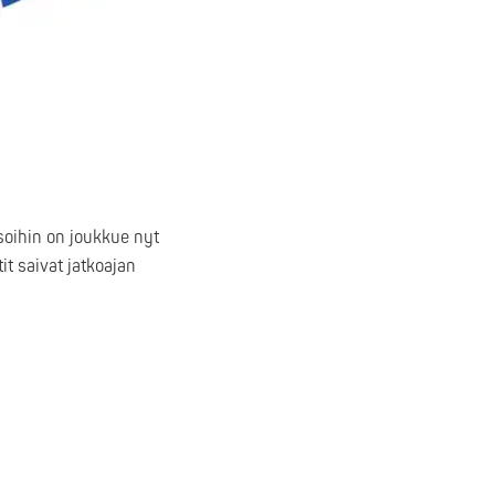
soihin on joukkue nyt
it saivat jatkoajan