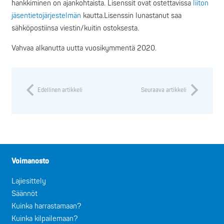
hankkiminen on ajankohtaista. Lisenssit ovat ostettavissa
liiton
jäsentietojärjestelmän
kautta.Lisenssin lunastanut saa
sähköpostiinsa viestin/kuitin ostoksesta.
Vahvaa alkanutta uutta vuosikymmentä 2020.
Edellinen artikkeli
Seuraava artikkeli
Voimanosto
Lajiesittely
Säännöt
Kuinka harrastamaan?
Kuinka kilpailemaan?