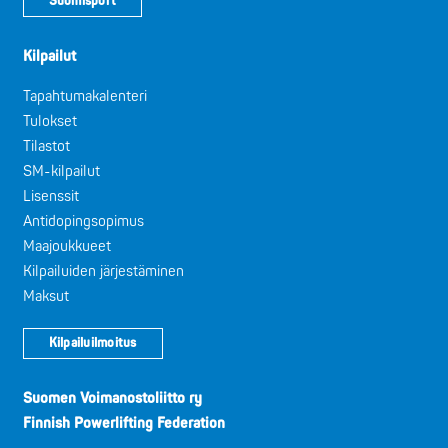
Suomisport
Kilpailut
Tapahtumakalenteri
Tulokset
Tilastot
SM-kilpailut
Lisenssit
Antidopingsopimus
Maajoukkueet
Kilpailuiden järjestäminen
Maksut
Kilpailuilmoitus
Suomen Voimanostoliitto ry
Finnish Powerlifting Federation