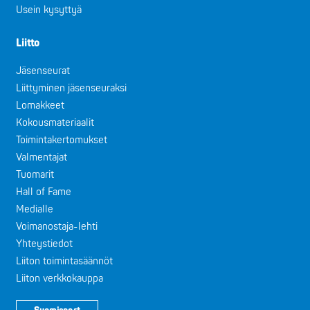
Usein kysyttyä
Liitto
Jäsenseurat
Liittyminen jäsenseuraksi
Lomakkeet
Kokousmateriaalit
Toimintakertomukset
Valmentajat
Tuomarit
Hall of Fame
Medialle
Voimanostaja-lehti
Yhteystiedot
Liiton toimintasäännöt
Liiton verkkokauppa