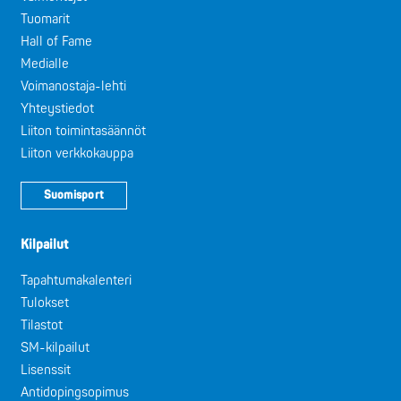
Tuomarit
Hall of Fame
Medialle
Voimanostaja-lehti
Yhteystiedot
Liiton toimintasäännöt
Liiton verkkokauppa
Suomisport
Kilpailut
Tapahtumakalenteri
Tulokset
Tilastot
SM-kilpailut
Lisenssit
Antidopingsopimus