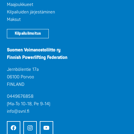
Maajoukkueet
Kilpailuiden järjestäminen
Maksut
Kilpailuilmoitus
Suomen Voimanostoliitto ry
Finnish Powerlifting Federation
Jernbölentie 17a
06100 Porvoo
FINLAND
0449676858
(Ma-To 10-18, Pe 9-14)
info@svnl.fi