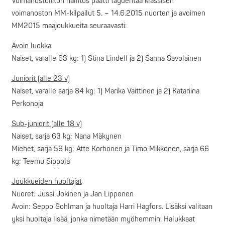
Voimanostoliiton hallitus päätti täydentää klassisen
voimanoston MM-kilpailut 5. – 14.6.2015 nuorten ja avoimen
MM2015 maajoukkueita seuraavasti:
Avoin luokka
Naiset, varalle 63 kg: 1) Stina Lindell ja 2) Sanna Savolainen
Juniorit (alle 23 v)
Naiset, varalle sarja 84 kg: 1) Marika Vaittinen ja 2) Katariina
Perkonoja
Sub-juniorit (alle 18 v)
Naiset, sarja 63 kg: Nana Mäkynen
Miehet, sarja 59 kg: Atte Korhonen ja Timo Mikkonen, sarja 66
kg: Teemu Sippola
Joukkueiden huoltajat
Nuoret: Jussi Jokinen ja Jan Lipponen
Avoin: Seppo Sohlman ja huoltaja Harri Hagfors. Lisäksi valitaan
yksi huoltaja lisää, jonka nimetään myöhemmin. Halukkaat