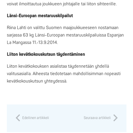
voivat ilmoittautua joukkueen johtajalle tai liiton sihteerille.
Länsi-Euroopan mestaruuskilpailut
Riina Lahti on valittu Suomen maajoukkueeseen nostamaan
sarjassa 63 kg Länsi-Euroopan mestaruuskilpailuissa Espanjan
La Mangassa 11.-13.9.2014.
Liiton kevätkokouskutsun täydentäminen
Liiton kevätkokouksen asialistaa täydennetään yhdellä
valitusasialla. Aiheesta tiedotetaan mahdollisimman nopeasti
kevätkokouskutsun yhteydessä.
Edellinen artikkeli
Seuraava artikkeli