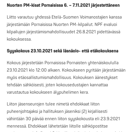
Nuorten PM-kisat Pornaisissa 6. – 7.11.2021 järjestettäneen
Liitto varautuu yhdessä Etelä-Suomen Voimanostajien kanssa
järjestämään Pornaisissa Nuorten PM-kilpailut. NPF evaluoi
kilpailujen järjestämismahdollisuudet 26.8.2021 pidettävässä
kokouksessa.
Syyskokous 23.10.2021 sekä läsnäolo- että etäkokouksena
Kokous järjestetään Pornaisissa Pornaisten yhtenäiskoululla
23.10.2021 klo 12:00 alkaen. Kokoukseen pyritään järjestämään
myös etäosallistumismahdollisuus. Kokouksen äänestykset
tehdään sähköisesti, joten kokousedustajien kannattaa
varustautua kokoukseen älypuhelimen kera.
Liiton jäsenseurojen tulee nimetä ehdokkaat liiton
puheenjohtajaksi ja hallituksen jäseniksi (2) kirjallisesti
vähintään 30 päivää ennen liiton syyskokousta eli 23.9.2021
mennessä. Ehdokkaat lähetetään liitolle sähköpostitse