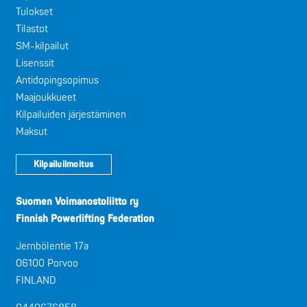
Tulokset
Tilastot
SM-kilpailut
Lisenssit
Antidopingsopimus
Maajoukkueet
Kilpailuiden järjestäminen
Maksut
Kilpailuilmoitus
Suomen Voimanostoliitto ry
Finnish Powerlifting Federation
Jernbölentie 17a
06100 Porvoo
FINLAND