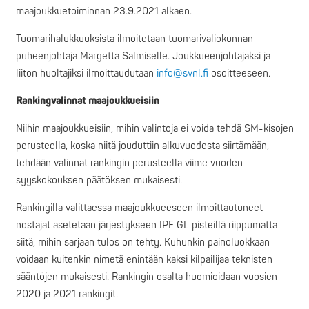
maajoukkuetoiminnan 23.9.2021 alkaen.
Tuomarihalukkuuksista ilmoitetaan tuomarivaliokunnan
puheenjohtaja Margetta Salmiselle. Joukkueenjohtajaksi ja
liiton huoltajiksi ilmoittaudutaan
info@svnl.fi
osoitteeseen.
Rankingvalinnat maajoukkueisiin
Niihin maajoukkueisiin, mihin valintoja ei voida tehdä SM-kisojen
perusteella, koska niitä jouduttiin alkuvuodesta siirtämään,
tehdään valinnat rankingin perusteella viime vuoden
syyskokouksen päätöksen mukaisesti.
Rankingilla valittaessa maajoukkueeseen ilmoittautuneet
nostajat asetetaan järjestykseen IPF GL pisteillä riippumatta
siitä, mihin sarjaan tulos on tehty. Kuhunkin painoluokkaan
voidaan kuitenkin nimetä enintään kaksi kilpailijaa teknisten
sääntöjen mukaisesti. Rankingin osalta huomioidaan vuosien
2020 ja 2021 rankingit.