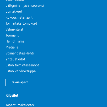
Liittyminen jäsenseuraksi
Lomakkeet
Kokousmateriaalit
Toimintakertomukset
Valmentajat
Tuomarit
Hall of Fame
Medialle
Voimanostaja-lehti
Yhteystiedot
Liiton toimintasäännöt
Liiton verkkokauppa
Suomisport
Kilpailut
Tapahtumakalenteri