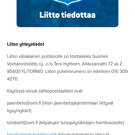
Liiton yhteystiedot
Liiton väliaikainen postiosoite on toistaiseksi Suomen
Voimanostoliitto ry., c/o Tero Hyttinen, Alkkulanraitti 72 as 2,
95600 YLITORNIO. Liiton puhelinnumero on edelleen 010 309
4270.
Käytössä olevat sähköpostilaatikot ovat:
jasentieto@svnl.fi (liiton jäsentietojärjestelmään liittyvät
kysymykset)
tulokset@svnl.fi (kilpailujen tulospöytäkirjojen toimitusosoite)
kilpailuilmoitukset@svnl.fi
(kilpailuilmoituksiin liittyvät