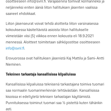
osoitteeseen info@svnl.fi. Varajäseninä toimivat kolmanneksi ja
neljänneksi eniten ääniä liiton hallituksen jäsenten vaalissa
saaneet ehdokkaat.
Liiton jäsenseurat voivat tehdä aloitteita liiton varsinaisessa
kokouksessa käsiteltävistä asioista liiton hallitukselle
viimeistään viisi (5) viikkoa ennen kokousta eli 18.9.2021
mennessä. Aloitteet toimitetaan sähköpostitse osoitteeseen
info@svnl.fi
.
Erovuorossa ovat hallituksen jäsenistä Kaj Mattila ja Sami-Antti
Nieminen.
Tekninen tarkastaja kansallisissa kilpailuissa
Kansallisissa kilpailuissa teknisenä tarkastajana toimiva tuomari
saa normaalin tuomarimerkinnän tehtävästään. Kansallisissa
kisoissa ei edellytetä teknisen tarkastajan käyttämistä.
Punnituksessa toiminut tuomari saa ½ pistettä kuten tähänkin
asti.