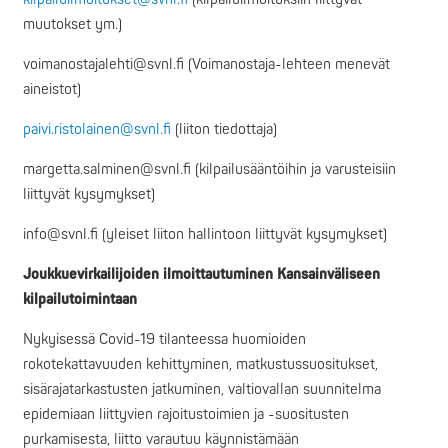
muutokset ym.)
voimanostajalehti@svnl.fi (Voimanostaja-lehteen menevät
aineistot)
paivi.ristolainen@svnl.fi
(liiton tiedottaja)
margetta.salminen@svnl.fi (kilpailusääntöihin ja varusteisiin
liittyvät kysymykset)
info@svnl.fi (yleiset liiton hallintoon liittyvät kysymykset)
Joukkuevirkailijoiden ilmoittautuminen Kansainväliseen
kilpailutoimintaan
Nykyisessä Covid-19 tilanteessa huomioiden
rokotekattavuuden kehittyminen, matkustussuositukset,
sisärajatarkastusten jatkuminen, valtiovallan suunnitelma
epidemiaan liittyvien rajoitustoimien ja -suositusten
purkamisesta, liitto varautuu käynnistämään