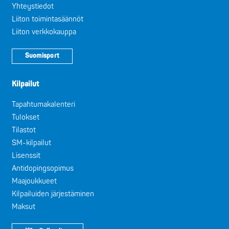
Yhteystiedot
Liiton toimintasäännöt
Liiton verkkokauppa
Suomisport
Kilpailut
Tapahtumakalenteri
Tulokset
Tilastot
SM-kilpailut
Lisenssit
Antidopingsopimus
Maajoukkueet
Kilpailuiden järjestäminen
Maksut