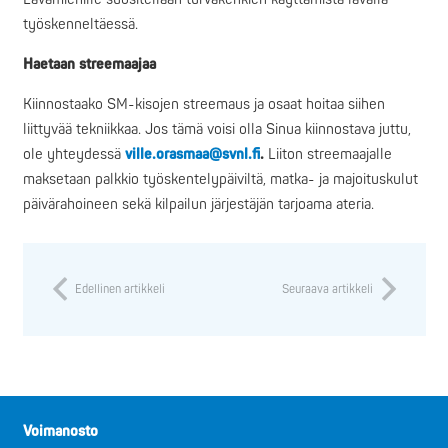
työskenneltäessä.
Haetaan streemaajaa
Kiinnostaako SM-kisojen streemaus ja osaat hoitaa siihen
liittyvää tekniikkaa. Jos tämä voisi olla Sinua kiinnostava juttu,
ole yhteydessä
ville.orasmaa@svnl.fi
.
Liiton streemaajalle
maksetaan palkkio työskentelypäiviltä, matka- ja majoituskulut
päivärahoineen sekä kilpailun järjestäjän tarjoama ateria.
Edellinen artikkeli
Seuraava artikkeli
Voimanosto