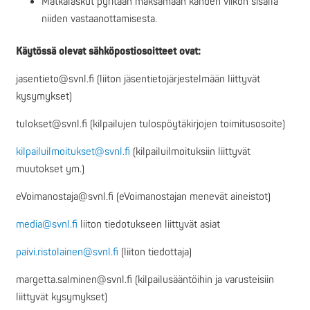
Matkalaskut pyritään maksamaan kahden viikon sisällä
niiden vastaanottamisesta.
Käytössä olevat sähköpostiosoitteet ovat:
jasentieto@svnl.fi (liiton jäsentietojärjestelmään liittyvät
kysymykset)
tulokset@svnl.fi (kilpailujen tulospöytäkirjojen toimitusosoite)
kilpailuilmoitukset@svnl.fi
(kilpailuilmoituksiin liittyvät
muutokset ym.)
eVoimanostaja@svnl.fi (eVoimanostajan menevät aineistot)
media@svnl.fi
liiton tiedotukseen liittyvät asiat
paivi.ristolainen@svnl.fi
(liiton tiedottaja)
margetta.salminen@svnl.fi (kilpailusääntöihin ja varusteisiin
liittyvät kysymykset)