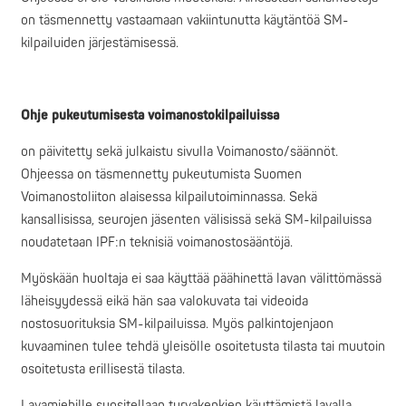
on täsmennetty vastaamaan vakiintunutta käytäntöä SM-
kilpailuiden järjestämisessä.
Ohje pukeutumisesta voimanostokilpailuissa
on päivitetty sekä julkaistu sivulla Voimanosto/säännöt.
Ohjeessa on täsmennetty pukeutumista Suomen
Voimanostoliiton alaisessa kilpailutoiminnassa. Sekä
kansallisissa, seurojen jäsenten välisissä sekä SM-kilpailuissa
noudatetaan IPF:n teknisiä voimanostosääntöjä.
Myöskään huoltaja ei saa käyttää päähinettä lavan välittömässä
läheisyydessä eikä hän saa valokuvata tai videoida
nostosuorituksia SM-kilpailuissa. Myös palkintojenjaon
kuvaaminen tulee tehdä yleisölle osoitetusta tilasta tai muutoin
osoitetusta erillisestä tilasta.
Lavamiehille suositellaan turvakenkien käyttämistä lavalla