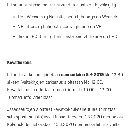
Liiton uusiksi jäsenseuroiksi vuoden alusta on hyväksytty
Red Weasels ry Nokialta, seuralyhennys on Weasels
VE Lifters ry Lahdesta, seuralyhenne on VEL
Team FPC Gym ry Haminasta, seuralyhenne on FPC
Kevätkokous
Liiton kevätkokous pidetään
sunnuntaina 5.4.2019
klo 12:30
alkaen. Valtakirjojen tarkastus aloitetaan klo 12:00.
Kevätkokousta edeltää tuomari-info klo 10:00 – 12:00.
Tuomari-info videoidaan.
Jäsenseurojen aloitteet kevätkokoukselle tulee toimittaa
sähköpostitse info@svnl.fi osoitteeseen 1.3.2020 mennessä.
Kokouskutsu julkaistaan 15.3.2020 mennessä liiton sivuilla.