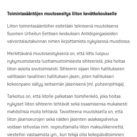
Toimintasääntöjen muutosesitys liiton kevätkokoukselle
Liiton toimintasääntöihin esitetään teknisenä muutoksena
Suomen Urheilun Eettisen keskuksen Antidopingasioiden
valvontalautakunnan nimen kirjoittamista nykyisessä muodossa.
Merkittävänä muutosesityksenä on, että liitto luopuu
nykymuotoisesta luottamustoimisesta sihteeristä, joka hoitaa
liiton asioita sivutoimisesti. Sihteerin sijaan liiton hallitukseen
valittaisiin tavallinen hallituksen jäsen, joten hallituksen
kokoonpano säilyy seitsemän jäsenisenä (ml. puheenjohtaja).
Tarkoitus on, että liitolle palkataan toimihenkilö, joka hoitaa
nykyiset liiton sihteerin tehtävät sekä osaamisensa mukaisesti
mahdollisia muita tehtäviä. Tavoitteena muutoksella on, että
liiton jäsenseurojen sekä näiden jäsenten asiakaspalvelua
voidaan tehostaa mm. nopeuttamalla liiton maksuliikennettä,
viesteihin vastaamista ym., kun tekijä olisi kokopäivätoiminen.