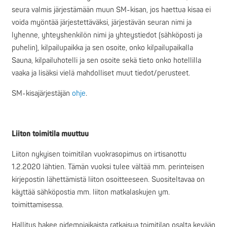
seura valmis järjestämään muun SM-kisan, jos haettua kisaa ei
voida myöntää järjestettäväksi, järjestävän seuran nimi ja
lyhenne, yhteyshenkilön nimi ja yhteystiedot (sähköposti ja
puhelin), kilpailupaikka ja sen osoite, onko kilpailupaikalla
Sauna, kilpailuhotelli ja sen osoite sekä tieto onko hotellilla
vaaka ja lisäksi vielä mahdolliset muut tiedot/perusteet.
SM-kisajärjestäjän
ohje
.
Liiton toimitila muuttuu
Liiton nykyisen toimitilan vuokrasopimus on irtisanottu
1.2.2020 lähtien. Tämän vuoksi tulee vältää mm. perinteisen
kirjepostin lähettämistä liiton osoitteeseen. Suositeltavaa on
käyttää sähköpostia mm. liiton matkalaskujen ym.
toimittamisessa.
Hallitus hakee pidempiaikaista ratkaisua toimitilan osalta kevään