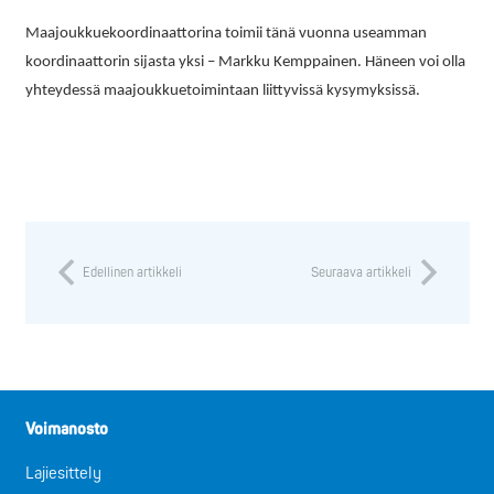
Maajoukkuekoordinaattorina toimii tänä vuonna useamman
koordinaattorin sijasta yksi – Markku Kemppainen. Häneen voi olla
yhteydessä maajoukkuetoimintaan liittyvissä kysymyksissä.
Edellinen artikkeli
Seuraava artikkeli
Voimanosto
Lajiesittely