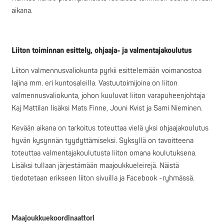
aikana.
Liiton toiminnan esittely, ohjaaja- ja valmentajakoulutus
Liiton valmennusvaliokunta pyrkii esittelemään voimanostoa
lajina mm. eri kuntosaleilla. Vastuutoimijoina on liiton
valmennusvaliokunta, johon kuuluvat liiton varapuheenjohtaja
Kaj Mattilan lisäksi Mats Finne, Jouni Kvist ja Sami Nieminen.
Kevään aikana on tarkoitus toteuttaa vielä yksi ohjaajakoulutus
hyvän kysynnän tyydyttämiseksi. Syksyllä on tavoitteena
toteuttaa valmentajakoulutusta liiton omana koulutuksena.
Lisäksi tullaan järjestämään maajoukkueleirejä. Näistä
tiedotetaan erikseen liiton sivuilla ja Facebook -ryhmässä.
Maajoukkuekoordinaattori