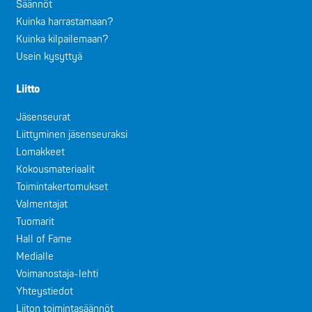
Säännöt
Kuinka harrastamaan?
Kuinka kilpailemaan?
Usein kysyttyä
Liitto
Jäsenseurat
Liittyminen jäsenseuraksi
Lomakkeet
Kokousmateriaalit
Toimintakertomukset
Valmentajat
Tuomarit
Hall of Fame
Medialle
Voimanostaja-lehti
Yhteystiedot
Liiton toimintasäännöt