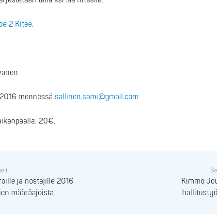
ärjestetään tällä kertaa Kiteellä.
tie 2 Kitee.
ivanen
.2.2016 mennessä
sallinen.sami@gmail.com
ikanpäällä: 20€.
keli
Se
oille ja nostajille 2016
Kimmo Jouh
ujen määräajoista
hallitusty