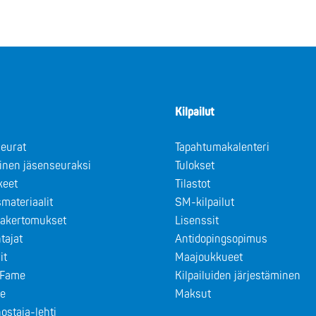
Kilpailut
eurat
Tapahtumakalenteri
minen jäsenseuraksi
Tulokset
keet
Tilastot
materiaalit
SM-kilpailut
takertomukset
Lisenssit
tajat
Antidopingsopimus
it
Maajoukkueet
f Fame
Kilpailuiden järjestäminen
le
Maksut
ostaja-lehti