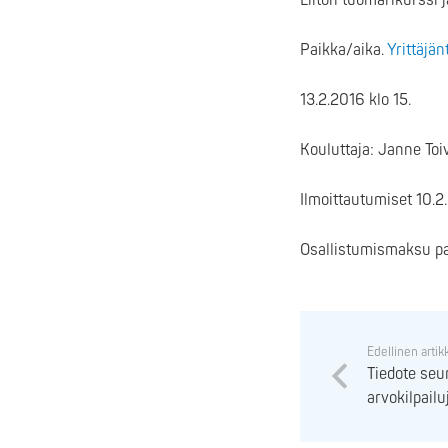
Liiton tuomarikurssi j
Paikka/aika.
Yrittäjän
13.2.2016 klo 15.
Kouluttaja: Janne To
Ilmoittautumiset 10
Osallistumismaksu pa
Edellinen artik
Tiedote seur
arvokilpail