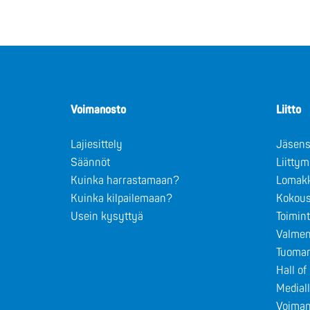
Voimanosto
Liitto
Lajiesittely
Jäsens
Säännöt
Liitty
Kuinka harrastamaan?
Lomak
Kuinka kilpailemaan?
Kokous
Usein kysyttyä
Toimin
Valmen
Tuomar
Hall o
Medial
Voiman