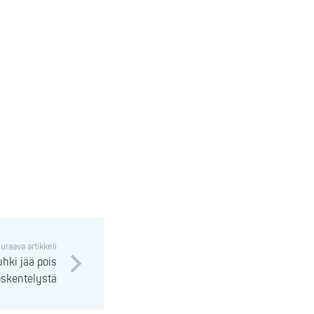
uraava artikkeli
ki jää pois
öskentelystä