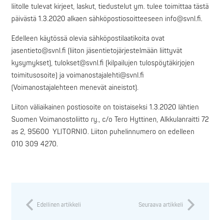
liitolle tulevat kirjeet, laskut, tiedustelut ym. tulee toimittaa tästä
päivästä 1.3.2020 alkaen sähköpostiosoitteeseen info@svnl.fi.
Edelleen käytössä olevia sähköpostilaatikoita ovat
jasentieto@svnl.fi (liiton jäsentietojärjestelmään liittyvät
kysymykset), tulokset@svnl.fi (kilpailujen tulospöytäkirjojen
toimitusosoite) ja voimanostajalehti@svnl.fi
(Voimanostajalehteen menevät aineistot).
Liiton väliaikainen postiosoite on toistaiseksi 1.3.2020 lähtien
Suomen Voimanostoliitto ry., c/o Tero Hyttinen, Alkkulanraitti 72
as 2, 95600 YLITORNIO. Liiton puhelinnumero on edelleen
010 309 4270.
Edellinen artikkeli
Seuraava artikkeli