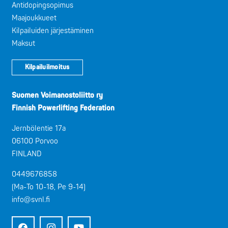
Antidopingsopimus
Maajoukkueet
Kilpailuiden järjestäminen
Maksut
Kilpailuilmoitus
Suomen Voimanostoliitto ry
Finnish Powerlifting Federation
Jernbölentie 17a
06100 Porvoo
FINLAND
0449676858
(Ma-To 10-18, Pe 9-14)
info@svnl.fi