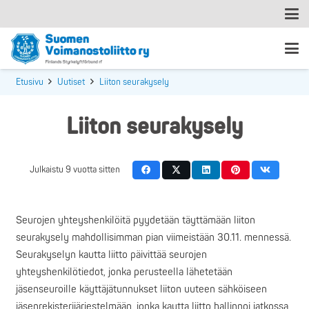
Etusivu
Uutiset
Liiton seurakysely
Liiton seurakysely
Julkaistu
9 vuotta sitten
Seurojen yhteyshenkilöitä pyydetään täyttämään liiton
seurakysely mahdollisimman pian viimeistään 30.11. mennessä.
Seurakyselyn kautta liitto päivittää seurojen
yhteyshenkilötiedot, jonka perusteella lähetetään
jäsenseuroille käyttäjätunnukset liiton uuteen sähköiseen
jäsenrekisterijärjestelmään, jonka kautta liitto hallinnoi jatkossa