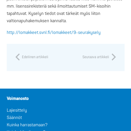
mm. lisenssirekisteriä sekä ilmoittautumiset SM-kisoihin
tapahtuvat. Kyselyn tiedot ovat tärkeät myös liiton
valtionapuhakemuksen kannalta.
http://lomakkeet.svnl.fi/lomakkeet/9-seurakysely
Edellinen artikkeli
Seuraava artikkeli
Voimanosto
Lajiesittely
Säännöt
Kuinka harrastamaan?