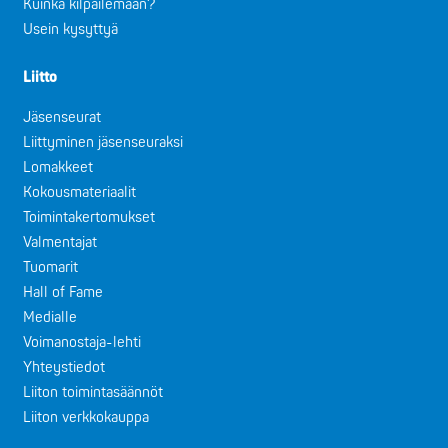
Kuinka kilpailemaan?
Usein kysyttyä
Liitto
Jäsenseurat
Liittyminen jäsenseuraksi
Lomakkeet
Kokousmateriaalit
Toimintakertomukset
Valmentajat
Tuomarit
Hall of Fame
Medialle
Voimanostaja-lehti
Yhteystiedot
Liiton toimintasäännöt
Liiton verkkokauppa