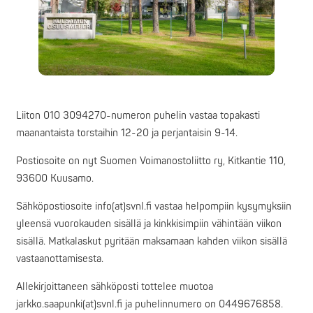
Liiton 010 3094270-numeron puhelin vastaa topakasti
maanantaista torstaihin 12-20 ja perjantaisin 9-14.
Postiosoite on nyt Suomen Voimanostoliitto ry, Kitkantie 110,
93600 Kuusamo.
Sähköpostiosoite info(at)svnl.fi vastaa helpompiin kysymyksiin
yleensä vuorokauden sisällä ja kinkkisimpiin vähintään viikon
sisällä. Matkalaskut pyritään maksamaan kahden viikon sisällä
vastaanottamisesta.
Allekirjoittaneen sähköposti tottelee muotoa
jarkko.saapunki(at)svnl.fi ja puhelinnumero on 0449676858.