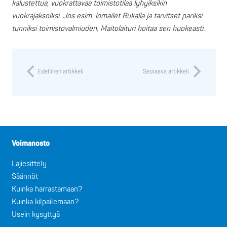
kalustettua, vuokrattavaa toimistotilaa lyhyiksikin
vuokrajaksoiksi. Jos esim. lomailet Rukalla ja tarvitset pariksi
tunniksi toimistovalmiuden, Maitolaituri hoitaa sen huokeasti.
Edellinen artikkeli
Seuraava artikkeli
Voimanosto
Lajiesittely
Säännöt
Kuinka harrastamaan?
Kuinka kilpailemaan?
Usein kysyttyä