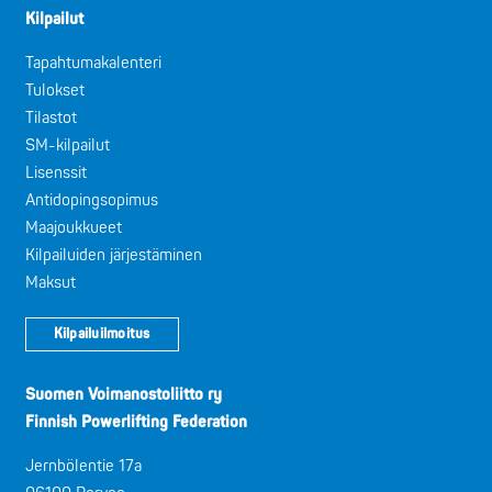
Kilpailut
Tapahtumakalenteri
Tulokset
Tilastot
SM-kilpailut
Lisenssit
Antidopingsopimus
Maajoukkueet
Kilpailuiden järjestäminen
Maksut
Kilpailuilmoitus
Suomen Voimanostoliitto ry
Finnish Powerlifting Federation
Jernbölentie 17a