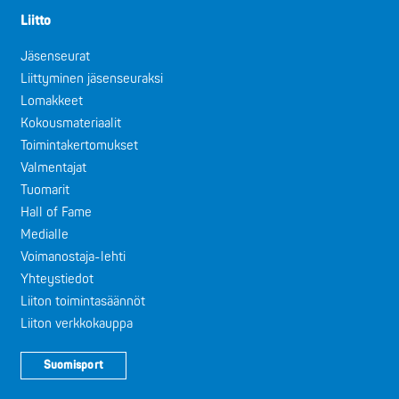
Liitto
Jäsenseurat
Liittyminen jäsenseuraksi
Lomakkeet
Kokousmateriaalit
Toimintakertomukset
Valmentajat
Tuomarit
Hall of Fame
Medialle
Voimanostaja-lehti
Yhteystiedot
Liiton toimintasäännöt
Liiton verkkokauppa
Suomisport