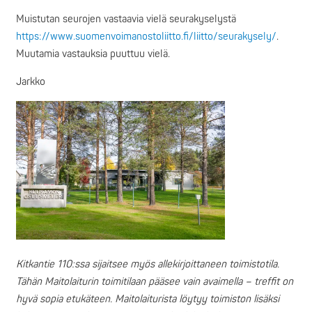
Muistutan seurojen vastaavia vielä seurakyselystä
https://www.suomenvoimanostoliitto.fi/liitto/seurakysely/
.
Muutamia vastauksia puuttuu vielä.
Jarkko
Kitkantie 110:ssa sijaitsee myös allekirjoittaneen toimistotila.
Tähän Maitolaiturin toimitilaan pääsee vain avaimella – treffit on
hyvä sopia etukäteen. Maitolaiturista löytyy toimiston lisäksi