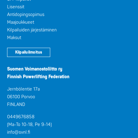
Lisenssit
Antidopingsopimus
Maajoukkueet
Kilpailuiden järjestäminen
Maksut
Kilpailuilmoitus
Suomen Voimanostoliitto ry
Finnish Powerlifting Federation
Jernbölentie 17a
06100 Porvoo
FINLAND
0449676858
(Ma-To 10-18, Pe 9-14)
info@svnl.fi