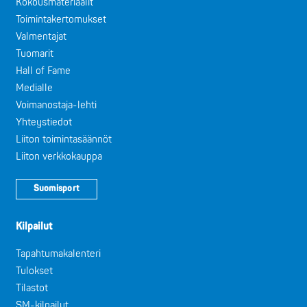
Kokousmateriaalit
Toimintakertomukset
Valmentajat
Tuomarit
Hall of Fame
Medialle
Voimanostaja-lehti
Yhteystiedot
Liiton toimintasäännöt
Liiton verkkokauppa
Suomisport
Kilpailut
Tapahtumakalenteri
Tulokset
Tilastot
SM-kilpailut