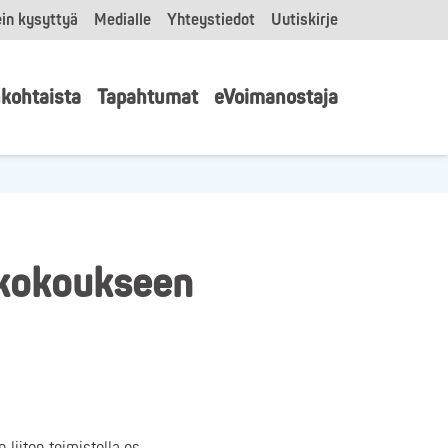
in kysyttyä
Medialle
Yhteystiedot
Uutiskirje
kohtaista
Tapahtumat
eVoimanostaja
skokoukseen