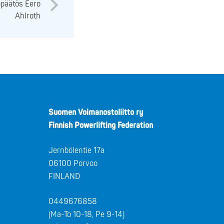
opäätös Eero
Ahlroth
Suomen Voimanostoliitto ry
Finnish Powerlifting Federation
Jernbölentie 17a
06100 Porvoo
FINLAND
0449676858
(Ma-To 10-18, Pe 9-14)