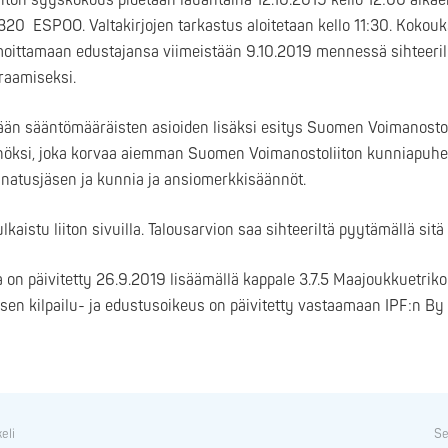
on syyskokous pidetään lauantaina 12.10.2019 kello 12:00 alkaen l
320 ESPOO. Valtakirjojen tarkastus aloitetaan kello 11:30. Kokou
moittamaan edustajansa viimeistään 9.10.2019 mennessä sihteeril
raamiseksi.
ään sääntömääräisten asioiden lisäksi esitys Suomen Voimanostol
öksi, joka korvaa aiemman Suomen Voimanostoliiton kunniapuhee
natusjäsen ja kunnia ja ansiomerkkisäännöt.
lkaistu liiton sivuilla. Talousarvion saa sihteeriltä pyytämällä sit
on päivitetty 26.9.2019 lisäämällä kappale 3.7.5 Maajoukkuetrik
sen kilpailu- ja edustusoikeus on päivitetty vastaamaan IPF:n By
keli
Se