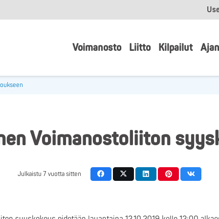
Use
Voimanosto
Liitto
Kilpailut
Ajan
koukseen
en Voimanostoliiton syy
Julkaistu
7 vuotta sitten