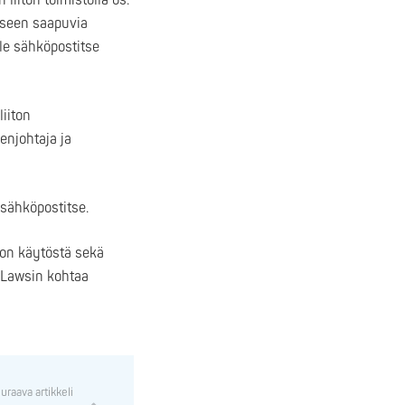
iiton toimistolla os.
kseen saapuvia
le sähköpostitse
iiton
njohtaja ja
ä sähköpostitse.
oon käytöstä sekä
 Lawsin kohtaa
uraava artikkeli