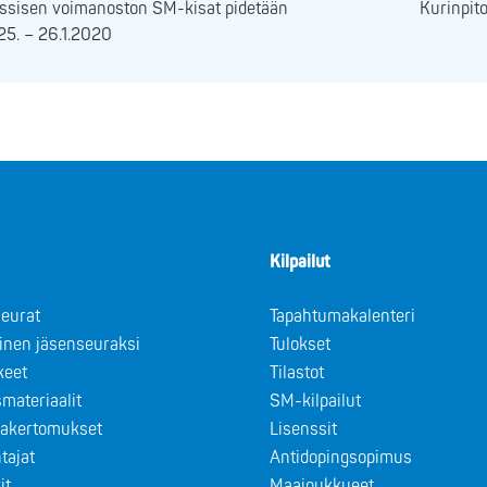
assisen voimanoston SM-kisat pidetään
Kurinpit
25. – 26.1.2020
Kilpailut
eurat
Tapahtumakalenteri
minen jäsenseuraksi
Tulokset
keet
Tilastot
materiaalit
SM-kilpailut
takertomukset
Lisenssit
tajat
Antidopingsopimus
it
Maajoukkueet