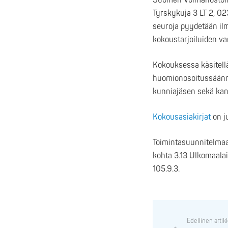
Suomen Voimanostoliit
Tyrskykuja 3 LT 2, 02
seuroja pyydetään il
kokoustarjoiluiden va
Kokouksessa käsitell
huomionosoitussäänn
kunniajäsen sekä kan
Kokousasiakirjat
on ju
Toimintasuunnitelmaa 
kohta 3.13 Ulkomaalai
105.9.3.
Edellinen artik