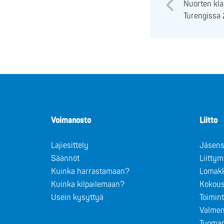
Nuorten kl
Turengissa 
Voimanosto
Liitto
Lajiesittely
Jäsens
Säännöt
Liitty
Kuinka harrastamaan?
Lomak
Kuinka kilpailemaan?
Kokous
Usein kysyttyä
Toimin
Valmen
Tuomar