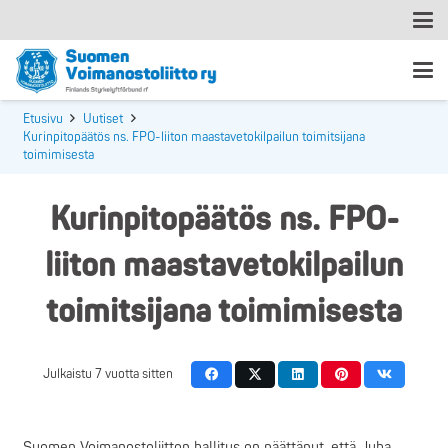
Etusivu
Uutiset
Kurinpitopäätös ns. FPO-liiton maastavetokilpailun toimitsijana
toimimisesta
Kurinpitopäätös ns. FPO-
liiton maastavetokilpailun
toimitsijana toimimisesta
Julkaistu
7 vuotta sitten
Suomen Voimanostoliitton hallitus on päättänyt, että Juha