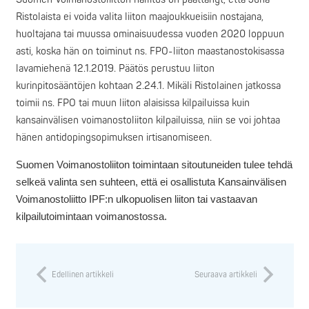
Ristolaista ei voida valita liiton maajoukkueisiin nostajana,
huoltajana tai muussa ominaisuudessa vuoden 2020 loppuun
asti, koska hän on toiminut ns. FPO-liiton maastanostokisassa
lavamiehenä 12.1.2019. Päätös perustuu liiton
kurinpitosääntöjen kohtaan 2.24.1. Mikäli Ristolainen jatkossa
toimii ns. FPO tai muun liiton alaisissa kilpailuissa kuin
kansainvälisen voimanostoliiton kilpailuissa, niin se voi johtaa
hänen antidopingsopimuksen irtisanomiseen.
Suomen Voimanostoliiton toimintaan sitoutuneiden tulee tehdä
selkeä valinta sen suhteen, että ei osallistuta Kansainvälisen
Voimanostoliitto IPF:n ulkopuolisen liiton tai vastaavan
kilpailutoimintaan voimanostossa.
Edellinen artikkeli
Seuraava artikkeli