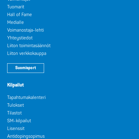
Tuomarit
Hall of Fame
Medialle
Voimanostaja-lehti
Yhteystiedot
Liiton toimintasäännöt
Liiton verkkokauppa
Suomisport
Kilpailut
Tapahtumakalenteri
Tulokset
Tilastot
SM-kilpailut
Lisenssit
Antidopingsopimus