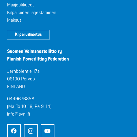
Maajoukkueet
Kilpailuiden järjestäminen
Maksut
Kilpailuilmoitus
Suomen Voimanostoliitto ry
Finnish Powerlifting Federation
Jernbölentie 17a
06100 Porvoo
FINLAND
0449676858
(Ma-To 10-18, Pe 9-14)
info@svnl.fi